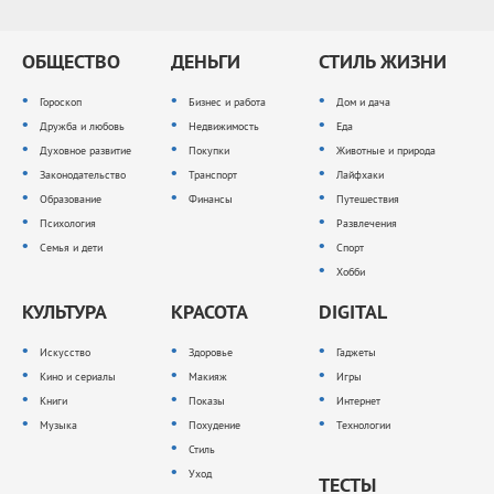
ОБЩЕСТВО
ДЕНЬГИ
СТИЛЬ ЖИЗНИ
Гороскоп
Бизнес и работа
Дом и дача
Дружба и любовь
Недвижимость
Еда
Духовное развитие
Покупки
Животные и природа
Законодательство
Транспорт
Лайфхаки
Образование
Финансы
Путешествия
Психология
Развлечения
Семья и дети
Спорт
Хобби
КУЛЬТУРА
КРАСОТА
DIGITAL
Искусство
Здоровье
Гаджеты
Кино и сериалы
Макияж
Игры
Книги
Показы
Интернет
Музыка
Похудение
Технологии
Стиль
Уход
ТЕСТЫ