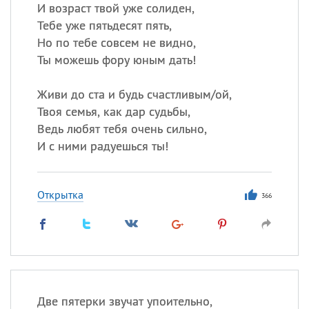
И возраст твой уже солиден,
Тебе уже пятьдесят пять,
Но по тебе совсем не видно,
Все
ИМЕНА
Ты можешь фору юным дать!
Сегодня празднуют именины
Живи до ста и будь счастливым/ой,
Анатолий
, Афанасий,
Борис
Твоя семья, как дар судьбы,
,
Еще
Ведь любят тебя очень сильно,
И с ними радуешься ты!
Кристина
Открытка
366
Посмотреть значение
и
происхождение
Две пятерки звучат упоительно,