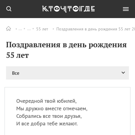
55 лет
Поздравления в день рождения 55 лет 2
Все
ПРАЗДНИКИ
Поздравления в день рождения
06.08
Преображение
Господне у западных
55 лет
христиан
06.08
День памяти
благоверных князей
Все
Бориса и Глеба, во
святом Крещении
Романа и Давида
07.08
День ассирийских
Очередной твой юбилей,
мучеников
Мы дружно вместе отмечаем,
07.08
Национальный день
Собрались все твои друзья,
маяка
И все добра тебе желают.
07.08
Годовщина битвы при
Бояка