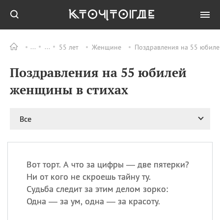
55 лет
Женщине
Поздравления на 55 юбиле
Все
ПРАЗДНИКИ
Поздравления на 55 юбилей
09.08
День памяти жертв
атомной
женщины в стихах
бомбардировки
Нагасаки
09.08
День переплетов
Все
09.08
Национальный женский
день
09.08
Национальный день
Вот торт. А что за цифры — две пятерки?
рисового пудинга
Ни от кого не скроешь тайну ту.
09.08
День Дымняшки
Судьба следит за этим делом зорко:
(Smokey Bear Day)
Одна — за ум, одна — за красоту.