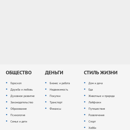
ОБЩЕСТВО
ДЕНЬГИ
СТИЛЬ ЖИЗНИ
Гороскоп
Бизнес и работа
Дом и дача
Дружба и любовь
Недвижимость
Еда
Духовное развитие
Покупки
Животные и природа
Законодательство
Транспорт
Лайфхаки
Образование
Финансы
Путешествия
Психология
Развлечения
Семья и дети
Спорт
Хобби