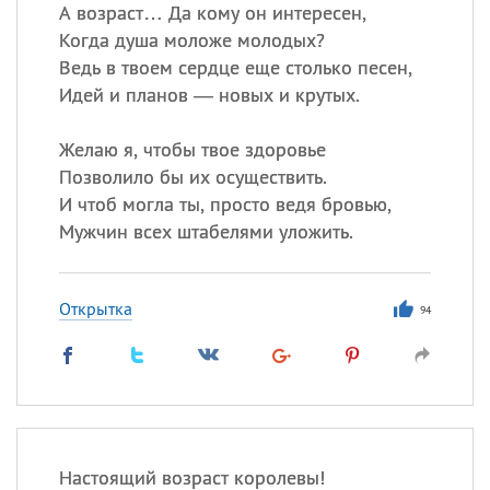
Все
ИМЕНА
А возраст… Да кому он интересен,
Когда душа моложе молодых?
Сегодня празднуют именины
Ведь в твоем сердце еще столько песен,
Идей и планов — новых и крутых.
Сергей
, Теодор,
Федор
Желаю я, чтобы твое здоровье
Посмотреть значение
и
происхождение
Позволило бы их осуществить.
И чтоб могла ты, просто ведя бровью,
Мужчин всех штабелями уложить.
Открытка
94
Настоящий возраст королевы!