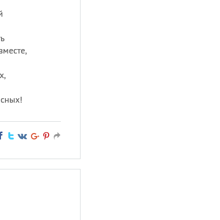
й
ть
вместе,
х,
ясных!