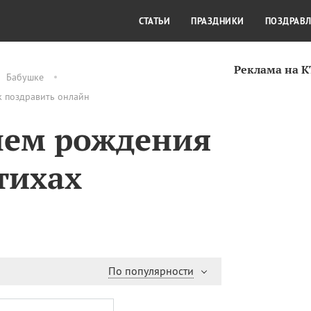
СТИЛЬ ЖИЗНИ
КУЛЬТУРА
КРА
СТАТЬИ
ПРАЗДНИКИ
ПОЗДРАВ
Реклама на 
Бабушке
к поздравить онлайн
нем рождения
стихах
По популярности