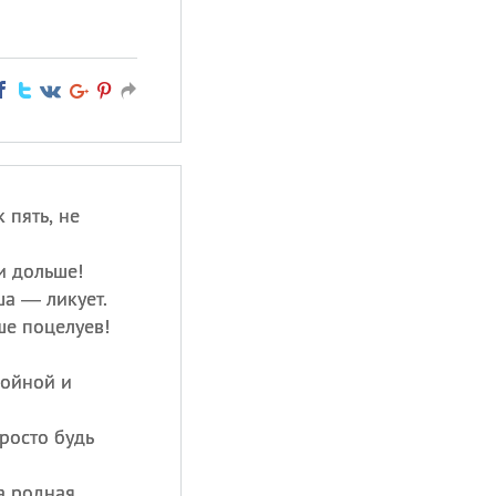
 пять, не
и дольше!
ша — ликует.
ше поцелуев!
ройной и
росто будь
а родная.