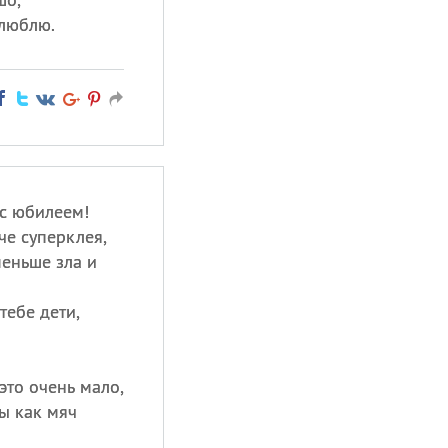
 люблю.
 с юбилеем!
че суперклея,
меньше зла и
тебе дети,
это очень мало,
ты как мяч