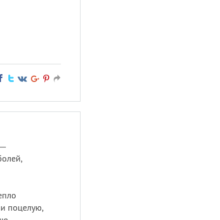
 —
болей,
епло
 и поцелую,
шо,