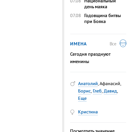
07.08
Национальный
день маяка
07.08
Годовщина битвы
при Бояка
ИМЕНА
Все
Сегодня празднуют
именины
Анатолий
, Афанасий,
Борис
,
Глеб
,
Давид
,
Еще
Кристина
Посмотреть значение