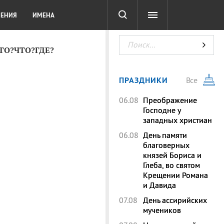
СОТА
DIGITAL
ТЕСТЫ
ЛЕНИЯ
ИМЕНА
КТО?ЧТО?ГДЕ?
ПРАЗДНИКИ
Все
06.08
Преображение
Господне у
западных христиан
06.08
День памяти
благоверных
князей Бориса и
Глеба, во святом
Крещении Романа
и Давида
07.08
День ассирийских
мучеников