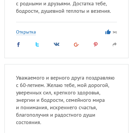
с родными и друзьями. Достатка тебе,
бодрости, душевной теплоты и везения.
Все
ИМЕНА
Сегодня празднуют именины
Открытка
341
Александр
,
Макар
Анна
Посмотреть значение
и
Уважаемого и верного друга поздравляю
происхождение
с 60-летием. Желаю тебе, мой дорогой,
уверенных сил, крепкого здоровья,
энергии и бодрости, семейного мира
и понимания, искреннего счастья,
благополучия и радостного души
состояния.