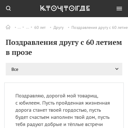
60 лет
Другу
Поздравления другу с 60 летие
Все
ПРАЗДНИКИ
Поздравления другу с 60 летием
08.08
День «Счастье
случается» (Happiness
в прозе
Happens Day)
08.08
День мира в Аугсбурге
Все
08.08
Ермолаев день
09.08
День святого
великомученика
Пантелеймона –
Поздравляю, дорогой мой товарищ,
покровителя всех
врачей и целителя
с юбилеем. Пусть пройденная жизненная
больных
дорога станет твоей гордостью, пусть
09.08
День книголюбов (Book
будет счастьем наполнен твой дом, пусть
Lovers Day)
тебя радуют добрые и тёплые встречи