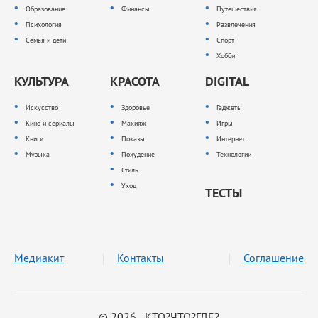
Образование
Финансы
Путешествия
Психология
Развлечения
Семья и дети
Спорт
Хобби
КУЛЬТУРА
КРАСОТА
DIGITAL
Искусство
Здоровье
Гаджеты
Кино и сериалы
Макияж
Игры
Книги
Показы
Интернет
Музыка
Похудение
Технологии
Стиль
Уход
ТЕСТЫ
Медиакит
Контакты
Соглашение
© 2026 КТО?ЧТО?ГДЕ?