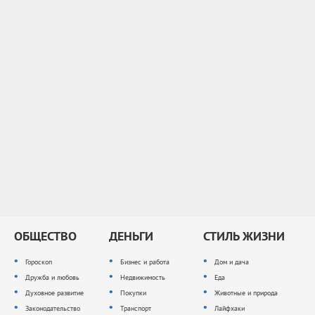
ОБЩЕСТВО
ДЕНЬГИ
СТИЛЬ ЖИЗНИ
Гороскоп
Бизнес и работа
Дом и дача
Дружба и любовь
Недвижимость
Еда
Духовное развитие
Покупки
Животные и природа
Законодательство
Транспорт
Лайфхаки