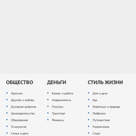
ОБЩЕСТВО
ДЕНЬГИ
СТИЛЬ ЖИЗНИ
Гороскоп
Бизнес и работа
Дом и дача
Дружба и любовь
Недвижимость
Еда
Духовное развитие
Покупки
Животные и природа
Законодательство
Транспорт
Лайфхаки
Образование
Финансы
Путешествия
Психология
Развлечения
Семья и дети
Спорт