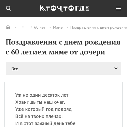
60 лет
Маме
Поздравления с днем рождения
Все
ПРАЗДНИКИ
Поздравления с днем рождения
09.08
День памяти
великомученика и
с 60 летием маме от дочери
целителя Пантелеимона
11.08
Рождество святителя
Николая Чудотворца
Все
11.08
День «мусорной еды»
11.08
День полета на
воздушном шарике
Уж не один десяток лет
11.08
День Святой Клары —
Хранишь ты наш очаг.
покровительницы
Уже который год подряд
телевидения
Всё на твоих плечах!
И в этот важный день тебе