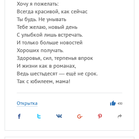
Все
ИМЕНА
Хочу я пожелать:
Всегда красивой, как сейчас
Сегодня празднуют именины
Ты будь. Не унывать
Тебе желаю, новый день
Герман
,
Иван
,
Клим
,
Еще
С улыбкой лишь встречать.
И только больше новостей
Анфиса
Хороших получать.
Здоровья, сил, терпенья впрок
Посмотреть значение
и
И жизни как в романах,
происхождение
Ведь шестьдесят — ещё не срок.
Так с юбилеем, мама!
Открытка
430