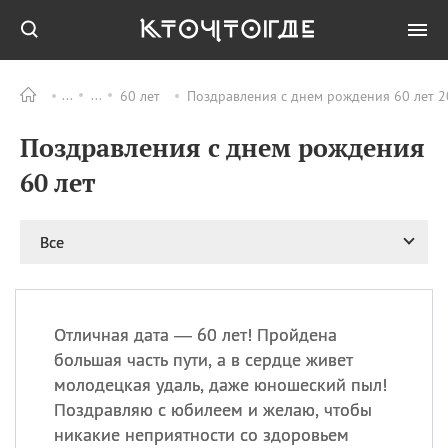
60 лет
Поздравления с днем рождения 60 лет 2
Все
ПРАЗДНИКИ
Поздравления с днем рождения
08.08
День «Счастье
случается» (Happiness
60 лет
Happens Day)
08.08
День мира в Аугсбурге
Все
08.08
Ермолаев день
09.08
День святого
великомученика
Пантелеймона –
Отличная дата — 60 лет! Пройдена
покровителя всех
врачей и целителя
большая часть пути, а в сердце живет
больных
молодецкая удаль, даже юношеский пыл!
09.08
День книголюбов (Book
Поздравляю с юбилеем и желаю, чтобы
Lovers Day)
никакие неприятности со здоровьем