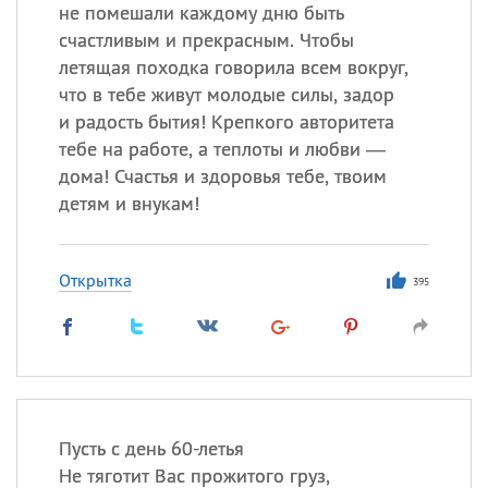
не помешали каждому дню быть
счастливым и прекрасным. Чтобы
Все
ИМЕНА
летящая походка говорила всем вокруг,
Сегодня празднуют именины
что в тебе живут молодые силы, задор
и радость бытия! Крепкого авторитета
тебе на работе, а теплоты и любви —
Александр
,
Макар
дома! Счастья и здоровья тебе, твоим
Анна
детям и внукам!
Посмотреть значение
и
Открытка
395
происхождение
Пусть с день 60-летья
Не тяготит Вас прожитого груз,