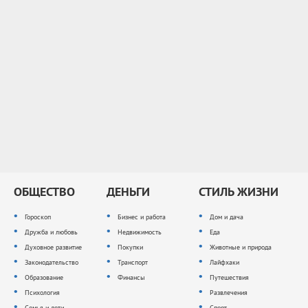
ОБЩЕСТВО
ДЕНЬГИ
СТИЛЬ ЖИЗНИ
Гороскоп
Бизнес и работа
Дом и дача
Дружба и любовь
Недвижимость
Еда
Духовное развитие
Покупки
Животные и природа
Законодательство
Транспорт
Лайфхаки
Образование
Финансы
Путешествия
Психология
Развлечения
Семья и дети
Спорт