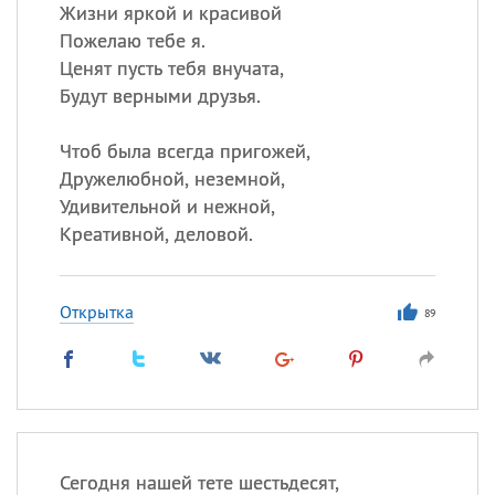
Жизни яркой и красивой
Пожелаю тебе я.
Все
ИМЕНА
Ценят пусть тебя внучата,
Сегодня празднуют именины
Будут верными друзья.
Чтоб была всегда пригожей,
Александр
,
Макар
Дружелюбной, неземной,
Анна
Удивительной и нежной,
Креативной, деловой.
Посмотреть значение
и
происхождение
Открытка
89
Сегодня нашей тете шестьдесят,