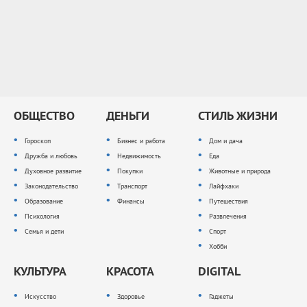
ОБЩЕСТВО
ДЕНЬГИ
СТИЛЬ ЖИЗНИ
Гороскоп
Бизнес и работа
Дом и дача
Дружба и любовь
Недвижимость
Еда
Духовное развитие
Покупки
Животные и природа
Законодательство
Транспорт
Лайфхаки
Образование
Финансы
Путешествия
Психология
Развлечения
Семья и дети
Спорт
Хобби
КУЛЬТУРА
КРАСОТА
DIGITAL
Искусство
Здоровье
Гаджеты