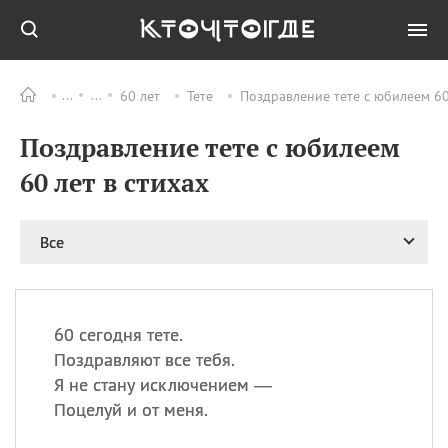
60 лет
Тете
Поздравление тете с юбилеем 60
Все
ПРАЗДНИКИ
Поздравление тете с юбилеем
08.08
День «Счастье
случается» (Happiness
60 лет в стихах
Happens Day)
08.08
День мира в Аугсбурге
Все
08.08
Ермолаев день
09.08
День святого
великомученика
Пантелеймона –
60 сегодня тете.
покровителя всех
врачей и целителя
Поздравляют все тебя.
больных
Я не стану исключением —
09.08
День книголюбов (Book
Поцелуй и от меня.
Lovers Day)