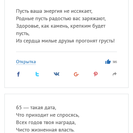
Пусть ваша энергия не иссякает,
Все
ИМЕНА
Родные пусть радостью вас заряжают,
Сегодня празднуют именины
Здоровье, как камень, крепким будет
пусть,
Из сердца милые друзья прогонят грусть!
Александр
,
Макар
Анна
Открытка
385
Посмотреть значение
и
происхождение
65 — такая дата,
Что приходит не спросясь,
Всех годов твоя награда,
Чисто жизненная власть.