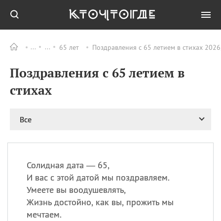
65 лет
Поздравления с 65 летием в стихах 2026
Все
ПРАЗДНИКИ
Поздравления с 65 летием в
08.08
День «Счастье
случается» (Happiness
стихах
Happens Day)
08.08
День мира в Аугсбурге
Все
08.08
Ермолаев день
09.08
День святого
великомученика
Пантелеймона –
Солидная дата — 65,
покровителя всех
врачей и целителя
И вас с этой датой мы поздравляем.
больных
Умеете вы воодушевлять,
09.08
День книголюбов (Book
Жизнь достойно, как вы, прожить мы
Lovers Day)
мечтаем.