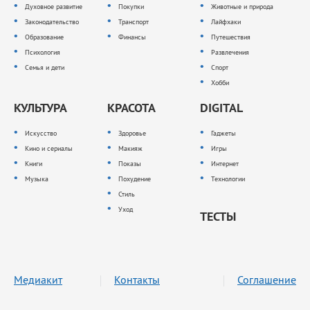
Духовное развитие
Покупки
Животные и природа
Законодательство
Транспорт
Лайфхаки
Образование
Финансы
Путешествия
Психология
Развлечения
Семья и дети
Спорт
Хобби
КУЛЬТУРА
КРАСОТА
DIGITAL
Искусство
Здоровье
Гаджеты
Кино и сериалы
Макияж
Игры
Книги
Показы
Интернет
Музыка
Похудение
Технологии
Стиль
Уход
ТЕСТЫ
Медиакит
Контакты
Соглашение