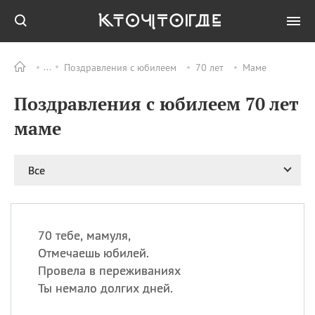
Поздравления с юбилеем
70 лет
Маме
Все
ПРАЗДНИКИ
Поздравления с юбилеем 70 лет
06.08
Преображение
Господне у западных
маме
христиан
06.08
День памяти
благоверных князей
Все
Бориса и Глеба, во
святом Крещении
Романа и Давида
07.08
День ассирийских
70 тебе, мамуля,
мучеников
Отмечаешь юбилей.
07.08
Национальный день
Провела в переживаниях
маяка
Ты немало долгих дней.
07.08
Годовщина битвы при
Бояка