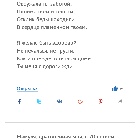
Окружала ты заботой,
Пониманием и теплом,
Отклик беды находили
Все
ИМЕНА
В сердце пламенном твоем.
Сегодня празднуют именины
Я желаю быть здоровой.
Анатолий
, Афанасий,
Борис
Не печалься, не грусти,
,
Еще
Как и прежде, в теплом доме
Ты меня с дороги жди.
Кристина
Открытка
97
Посмотреть значение
и
происхождение
Мамуля, драгоценная моя, с 70-летием