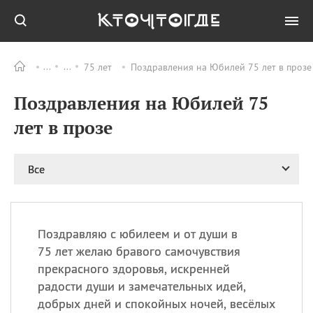
75 лет
Поздравления на Юбилей 75 лет в прозе
Все
ПРАЗДНИКИ
Поздравления на Юбилей 75
09.08
День памяти
великомученика и
лет в прозе
целителя Пантелеимона
11.08
Рождество святителя
Николая Чудотворца
Все
11.08
День «мусорной еды»
11.08
День полета на
воздушном шарике
Поздравляю с юбилеем и от души в
11.08
День Святой Клары —
75 лет желаю бравого самочувствия
покровительницы
прекрасного здоровья, искренней
телевидения
радости души и замечательных идей,
добрых дней и спокойных ночей, весёлых