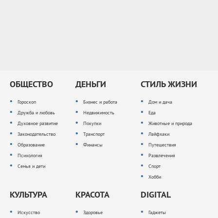
ОБЩЕСТВО
ДЕНЬГИ
СТИЛЬ ЖИЗНИ
Гороскоп
Бизнес и работа
Дом и дача
Дружба и любовь
Недвижимость
Еда
Духовное развитие
Покупки
Животные и природа
Законодательство
Транспорт
Лайфхаки
Образование
Финансы
Путешествия
Психология
Развлечения
Семья и дети
Спорт
Хобби
КУЛЬТУРА
КРАСОТА
DIGITAL
Искусство
Здоровье
Гаджеты