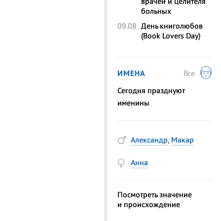
врачей и целителя
больных
09.08
День книголюбов
(Book Lovers Day)
ИМЕНА
Все
Сегодня празднуют
именины
Александр
,
Макар
Анна
Посмотреть значение
и происхождение