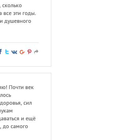
, сколько
 все эти годы.
 и душевного
яю! Почти век
лось
доровья, сил
нукам
даваться и ещё
, до самого