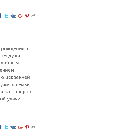
 рождения, с
иком души
я добрым
оением
аю искренней
учия в семье,
и разговоров
ой удачи