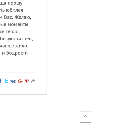
дца прошу
сть юбилея
м Вас. Желаю,
ные моменты
сь тепло,
 безукоризнен,
частье жило.
и и бодрости