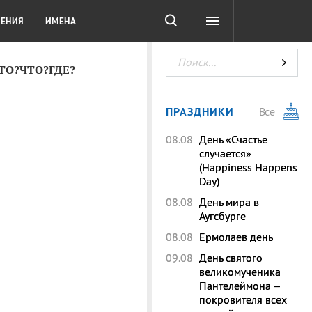
СОТА
DIGITAL
ТЕСТЫ
ЛЕНИЯ
ИМЕНА
КТО?ЧТО?ГДЕ?
ПРАЗДНИКИ
Все
08.08
День «Счастье
случается»
(Happiness Happens
Day)
08.08
День мира в
Аугсбурге
08.08
Ермолаев день
09.08
День святого
великомученика
Пантелеймона –
покровителя всех