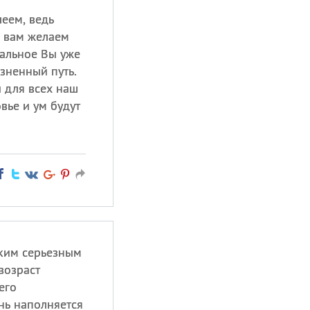
еем, ведь
ы вам желаем
тальное Вы уже
зненный путь.
 для всех наш
вье и ум будут
аким серьезным
возраст
его
нь наполняется