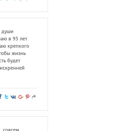
й души
аю в 95 лет
лаю крепкого
чтобы жизнь
сть будет
 искренней
, совсем