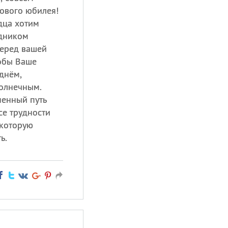
ового юбилея!
рдца хотим
здником
перед вашей
обы Ваше
днём,
солнечным.
ненный путь
се трудности
 которую
ь.