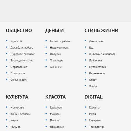
ОБЩЕСТВО
ДЕНЬГИ
СТИЛЬ ЖИЗНИ
Гороскоп
Бизнес и работа
Дом и дача
Дружба и любовь
Недвижимость
Еда
Духовное развитие
Покупки
Животные и природа
Законодательство
Транспорт
Лайфхаки
Образование
Финансы
Путешествия
Психология
Развлечения
Семья и дети
Спорт
Хобби
КУЛЬТУРА
КРАСОТА
DIGITAL
Искусство
Здоровье
Гаджеты
Кино и сериалы
Макияж
Игры
Книги
Показы
Интернет
Музыка
Похудение
Технологии