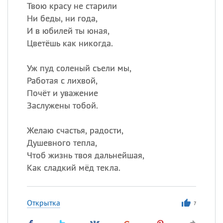
Твою красу не старили
Ни беды, ни года,
И в юбилей ты юная,
Все
ИМЕНА
Цветёшь как никогда.
Сегодня празднуют именины
Уж пуд соленый съели мы,
Анатолий
, Афанасий,
Борис
Работая с лихвой,
,
Еще
Почёт и уважение
Заслужены тобой.
Кристина
Желаю счастья, радости,
Душевного тепла,
Посмотреть значение
и
Чтоб жизнь твоя дальнейшая,
происхождение
Как сладкий мёд текла.
Открытка
7