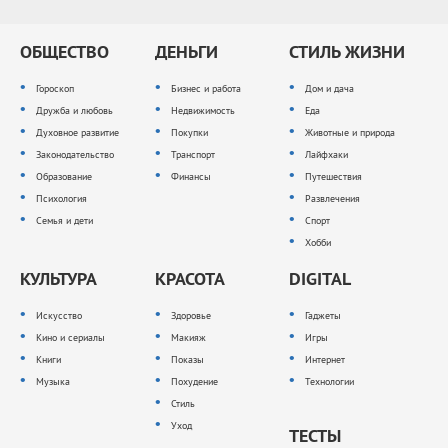
ОБЩЕСТВО
ДЕНЬГИ
СТИЛЬ ЖИЗНИ
Гороскоп
Бизнес и работа
Дом и дача
Дружба и любовь
Недвижимость
Еда
Духовное развитие
Покупки
Животные и природа
Законодательство
Транспорт
Лайфхаки
Образование
Финансы
Путешествия
Психология
Развлечения
Семья и дети
Спорт
Хобби
КУЛЬТУРА
КРАСОТА
DIGITAL
Искусство
Здоровье
Гаджеты
Кино и сериалы
Макияж
Игры
Книги
Показы
Интернет
Музыка
Похудение
Технологии
Стиль
Уход
ТЕСТЫ