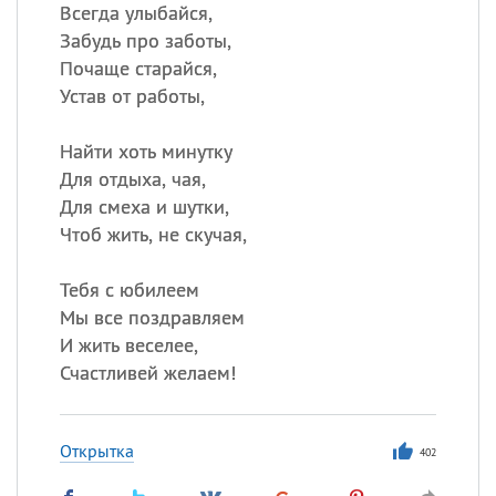
Всегда улыбайся,
Забудь про заботы,
Почаще старайся,
Все
ИМЕНА
Устав от работы,
Сегодня празднуют именины
Найти хоть минутку
Анатолий
, Афанасий,
Борис
Для отдыха, чая,
,
Еще
Для смеха и шутки,
Чтоб жить, не скучая,
Кристина
Тебя с юбилеем
Мы все поздравляем
Посмотреть значение
и
И жить веселее,
происхождение
Счастливей желаем!
Открытка
402