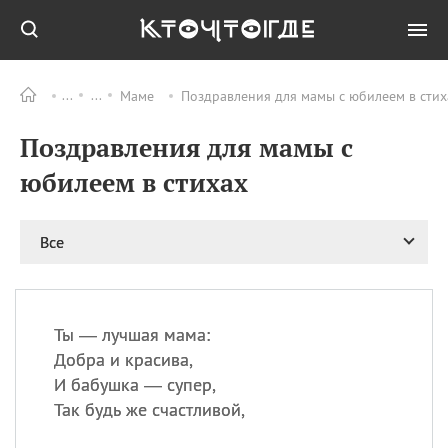
Маме
Поздравления для мамы с юбилеем в стих
Все
ПРАЗДНИКИ
Поздравления для мамы с
06.08
Преображение
Господне у западных
юбилеем в стихах
христиан
06.08
День памяти
благоверных князей
Все
Бориса и Глеба, во
святом Крещении
Романа и Давида
07.08
День ассирийских
Ты — лучшая мама:
мучеников
Добра и красива,
07.08
Национальный день
И бабушка — супер,
маяка
Так будь же счастливой,
07.08
Годовщина битвы при
Бояка