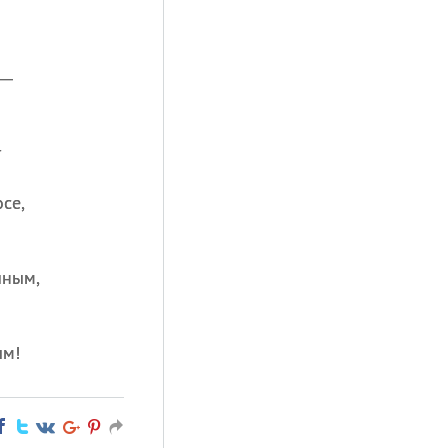
 —
т
се,
йным,
ым!