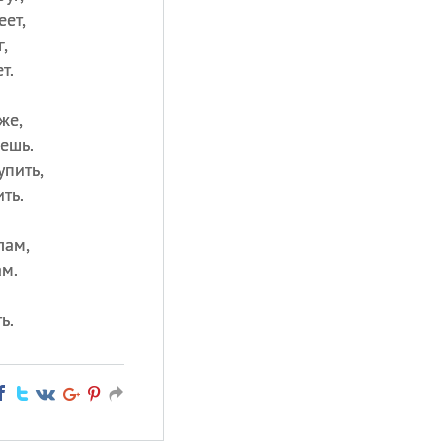
ет,
,
т.
же,
ешь.
упить,
ть.
лам,
ам.
ь.