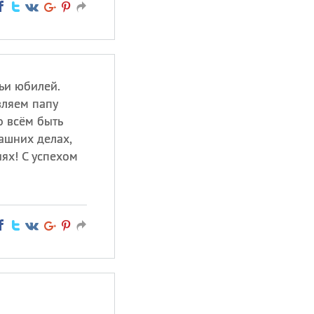
ьи юбилей.
вляем папу
о всём быть
ашних делах,
иях! С успехом