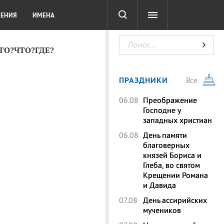
СОТА
DIGITAL
ТЕСТЫ
ЛЕНИЯ
ИМЕНА
КТО?ЧТО?ГДЕ?
ПРАЗДНИКИ
Все
06.08
Преображение
Господне у
западных христиан
06.08
День памяти
благоверных
князей Бориса и
Глеба, во святом
Крещении Романа
и Давида
07.08
День ассирийских
мучеников