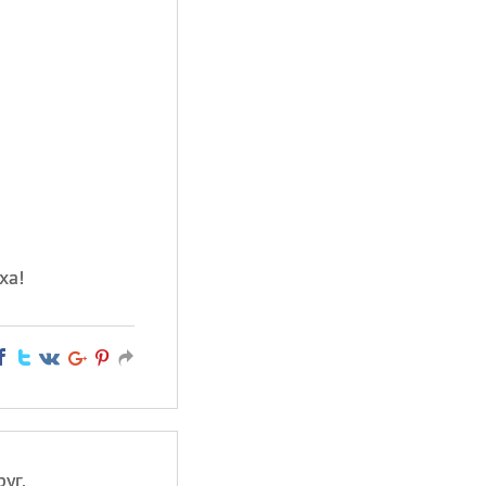
ха!
уг,