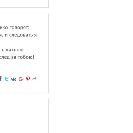
ько говорят:
, и следовать я
а с лихвою
след за тобою!