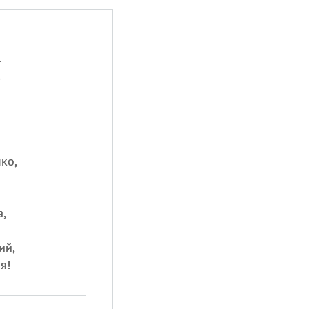
.
,
ко,
,
ий,
я!