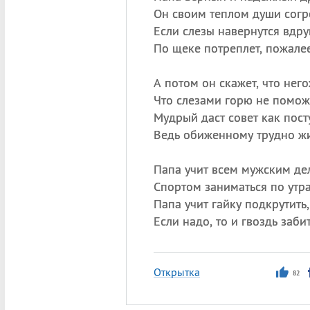
Он своим теплом души согре
Если слезы навернутся вдруг
По щеке потреплет, пожалее
А потом он скажет, что него
Что слезами горю не помож
Мудрый даст совет как пост
Ведь обиженному трудно жи
Папа учит всем мужским де
Спортом заниматься по утр
Папа учит гайку подкрутить,
Если надо, то и гвоздь забит
Открытка
82