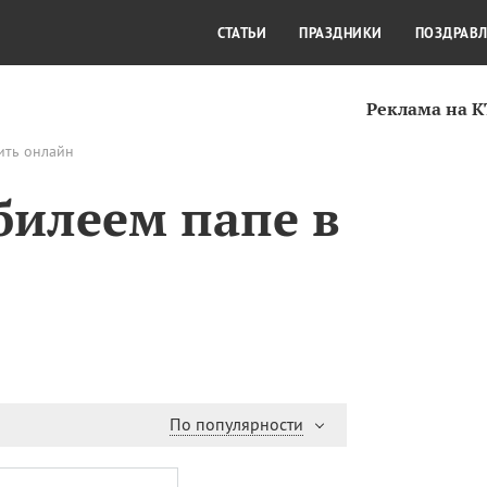
СТИЛЬ ЖИЗНИ
КУЛЬТУРА
КРА
СТАТЬИ
ПРАЗДНИКИ
ПОЗДРАВ
Реклама на 
вить онлайн
билеем папе в
По популярности