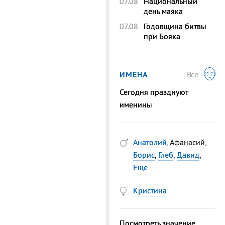
07.08
Национальный
день маяка
07.08
Годовщина битвы
при Бояка
ИМЕНА
Все
Сегодня празднуют
именины
Анатолий
, Афанасий,
Борис
,
Глеб
,
Давид
,
Еще
Кристина
Посмотреть значение