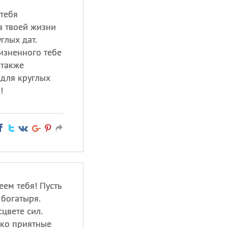
тебя
в твоей жизни
глых дат.
изненного тебе
 также
для круглых
!
ем тебя! Пусть
 богатыря.
цвете сил.
ько приятные