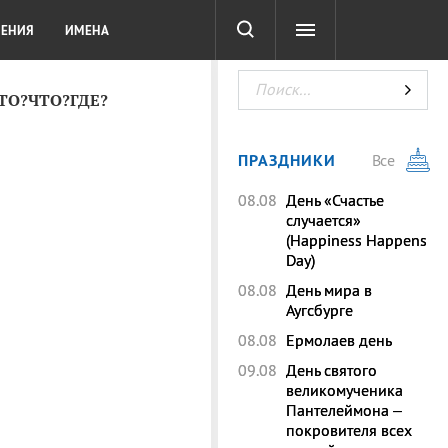
СОТА
DIGITAL
ТЕСТЫ
ЛЕНИЯ
ИМЕНА
КТО?ЧТО?ГДЕ?
ПРАЗДНИКИ
Все
08.08
День «Счастье
случается»
(Happiness Happens
Day)
08.08
День мира в
Аугсбурге
08.08
Ермолаев день
09.08
День святого
великомученика
Пантелеймона –
покровителя всех