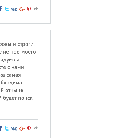
ровы и строги,
е не про моего
радуется
те с нами
ка самая
обходима.
ай отныне
й будет поиск