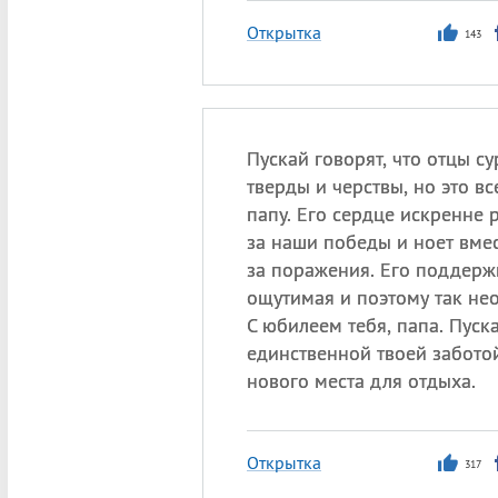
Открытка
143
Пускай говорят, что отцы су
тверды и черствы, но это вс
папу. Его сердце искренне 
за наши победы и ноет вмес
за поражения. Его поддерж
ощутимая и поэтому так не
С юбилеем тебя, папа. Пуск
единственной твоей забото
нового места для отдыха.
Открытка
317