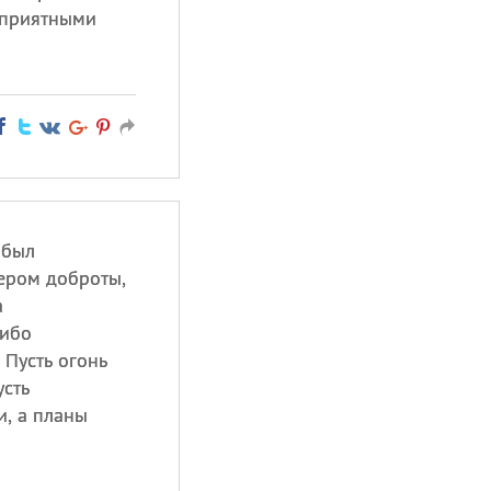
 приятными
 был
ером доброты,
а
сибо
 Пусть огонь
усть
и, а планы