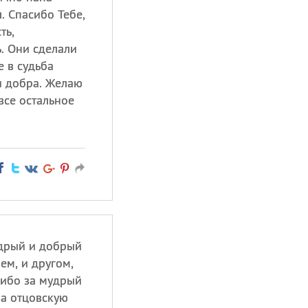
. Спасибо Тебе,
ть,
. Они сделали
е в судьба
и добра. Желаю
все остальное
удрый и добрый
ем, и другом,
сибо за мудрый
за отцовскую