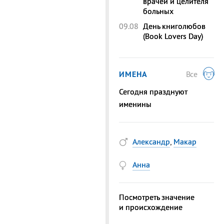
врачей и целителя
больных
09.08
День книголюбов
(Book Lovers Day)
ИМЕНА
Все
Сегодня празднуют
именины
Александр
,
Макар
Анна
Посмотреть значение
и происхождение