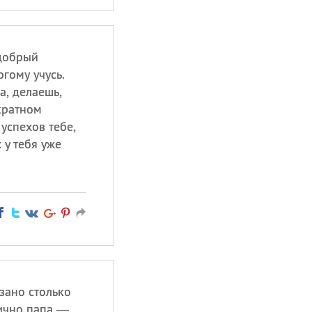
 добрый
гому учусь.
а, делаешь,
кратном
 успехов тебе,
 у тебя уже
зано столько
лично папа —