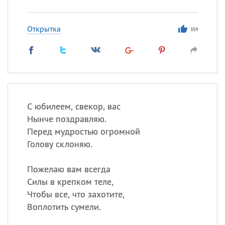
Открытка
Все
ИМЕНА
359
Сегодня празднуют именины
Анатолий
, Афанасий,
Борис
,
Еще
С юбилеем, свекор, вас
Кристина
Нынче поздравляю.
Перед мудростью огромной
Голову склоняю.
Посмотреть значение
и
происхождение
Пожелаю вам всегда
Силы в крепком теле,
Чтобы все, что захотите,
Воплотить сумели.