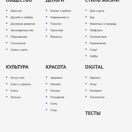
Гороскоп
Бизнес и работа
Дом и дача
Дружба и любовь
Недвижимость
Еда
Духовное развитие
Покупки
Животные и природа
Законодательство
Транспорт
Лайфхаки
Образование
Финансы
Путешествия
Психология
Развлечения
Семья и дети
Спорт
Хобби
КУЛЬТУРА
КРАСОТА
DIGITAL
Искусство
Здоровье
Гаджеты
Кино и сериалы
Макияж
Игры
Книги
Показы
Интернет
Музыка
Похудение
Технологии
Стиль
Уход
ТЕСТЫ