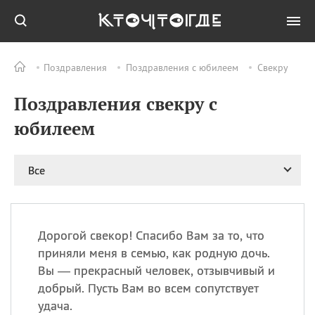
Поздравления
Поздравления с юбилеем
Свекру
Все
ПРАЗДНИКИ
Поздравления свекру с
06.08
Преображение
Господне у западных
юбилеем
христиан
06.08
День памяти
благоверных князей
Все
Бориса и Глеба, во
святом Крещении
Романа и Давида
07.08
День ассирийских
Дорогой свекор! Спасибо Вам за то, что
мучеников
приняли меня в семью, как родную дочь.
07.08
Национальный день
Вы — прекрасный человек, отзывчивый и
маяка
добрый. Пусть Вам во всем сопутствует
07.08
Годовщина битвы при
удача.
Бояка