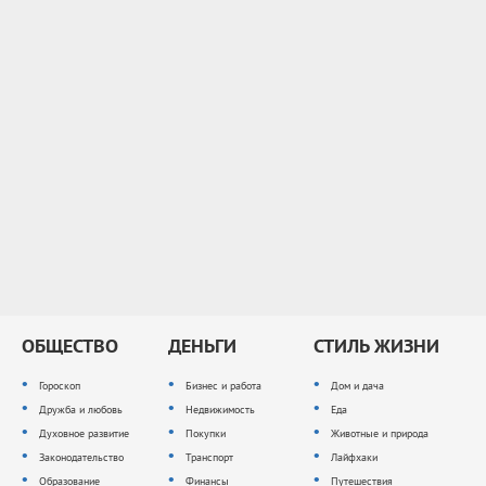
ОБЩЕСТВО
ДЕНЬГИ
СТИЛЬ ЖИЗНИ
Гороскоп
Бизнес и работа
Дом и дача
Дружба и любовь
Недвижимость
Еда
Духовное развитие
Покупки
Животные и природа
Законодательство
Транспорт
Лайфхаки
Образование
Финансы
Путешествия