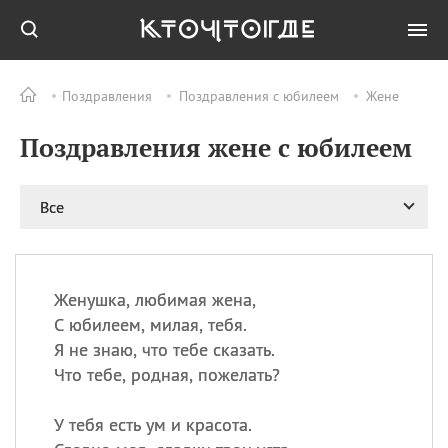
Поздравления
Поздравления с юбилеем
Жене
Все
ПРАЗДНИКИ
Поздравления жене с юбилеем
06.08
Преображение
Господне у западных
христиан
Все
06.08
День памяти
благоверных князей
Бориса и Глеба, во
святом Крещении
Романа и Давида
Женушка, любимая жена,
С юбилеем, милая, тебя.
07.08
День ассирийских
мучеников
Я не знаю, что тебе сказать.
Что тебе, родная, пожелать?
07.08
Национальный день
маяка
У тебя есть ум и красота.
07.08
Годовщина битвы при
Бояка