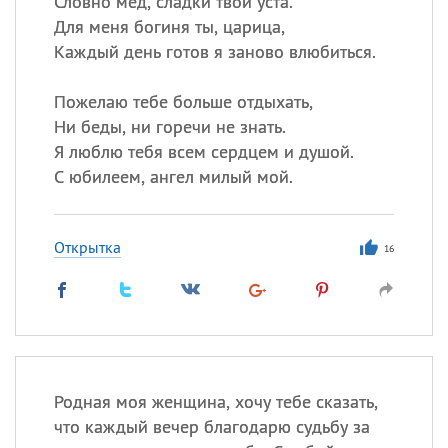
Словно мед, сладки твои уста.
Для меня богиня ты, царица,
Каждый день готов я заново влюбиться.
Все
ИМЕНА
Сегодня празднуют именины
Пожелаю тебе больше отдыхать,
Ни беды, ни горечи не знать.
Я люблю тебя всем сердцем и душой.
Анатолий
, Афанасий,
Борис
С юбилеем, ангел милый мой.
,
Еще
Кристина
Открытка
16
Посмотреть значение
и
происхождение
Родная моя женщина, хочу тебе сказать,
что каждый вечер благодарю судьбу за