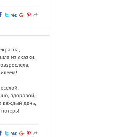
екрасна,
шла из сказки.
повзрослела,
билеем!
веселой,
чно, здоровой,
е каждый день,
 потерь!