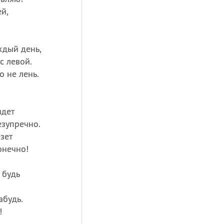
й,
ждый день,
с левой.
 не лень.
идет
езупречно.
езет
онечно!
 будь
абудь.
!