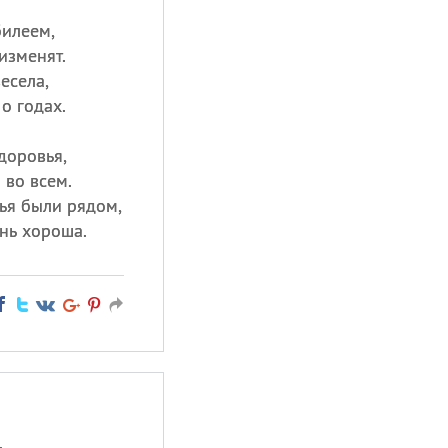
билеем,
 изменят.
весела,
о годах.
доровья,
 во всем.
ья были рядом,
нь хороша.
.