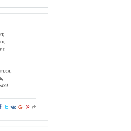
т,
ть,
ит.
ться,
ь,
ься!