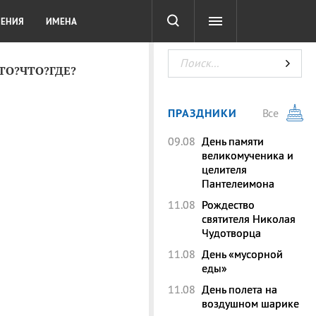
СОТА
DIGITAL
ТЕСТЫ
ЛЕНИЯ
ИМЕНА
КТО?ЧТО?ГДЕ?
ПРАЗДНИКИ
Все
09.08
День памяти
великомученика и
целителя
Пантелеимона
11.08
Рождество
святителя Николая
Чудотворца
11.08
День «мусорной
еды»
11.08
День полета на
воздушном шарике