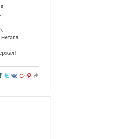
я,
.
о,
 металл.
ержал!
,