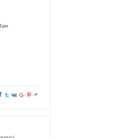
Вам
авляю!