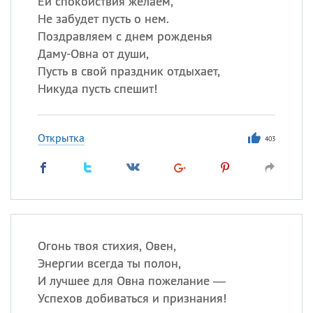
Ей спокойствия желаем,
Все
ИМЕНА
Не забудет пусть о нем.
Сегодня празднуют именины
Поздравляем с днем рожденья
Даму-Овна от души,
Акакий
,
Василий
,
Иван
,
Пусть в свой праздник отдыхает,
Еще
Никуда пусть спешит!
Алена
,
Анастасия
,
Антонина
,
Еще
Открытка
403
Посмотреть значение
и
происхождение
Огонь твоя стихия, Овен,
Энергии всегда ты полон,
И лучшее для Овна пожелание —
Успехов добиваться и признания!