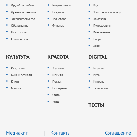
Дружба и любовь
Недвижимость
Еда
Духовное развитие
Покупки
Животные и природа
Законодательство
Транспорт
Лайфхаки
Образование
Финансы
Путешествия
Психология
Развлечения
Семья и дети
Спорт
Хобби
КУЛЬТУРА
КРАСОТА
DIGITAL
Искусство
Здоровье
Гаджеты
Кино и сериалы
Макияж
Игры
Книги
Показы
Интернет
Музыка
Похудение
Технологии
Стиль
Уход
ТЕСТЫ
Медиакит
Контакты
Соглашение