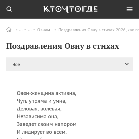
Овнам
Поздравления Овну в стихах 2026, как 
Все
ПРАЗДНИКИ
Поздравления Овну в стихах
11.08
Рождество святителя
Николая Чудотворца
11.08
День «мусорной еды»
Все
11.08
День полета на
воздушном шарике
12.08
Курбан Байрам —
праздник
Овен-женщина активна,
жертвоприношения
Чуть упряма и умна,
12.08
День
Деловая, волевая,
Военно‑воздушных сил
Независима она,
(День ВВС) РФ
Заведет своим напором
И лидирует во всем,