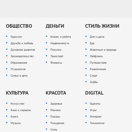
ОБЩЕСТВО
ДЕНЬГИ
СТИЛЬ ЖИЗНИ
Гороскоп
Бизнес и работа
Дом и дача
Дружба и любовь
Недвижимость
Еда
Духовное развитие
Покупки
Животные и природа
Законодательство
Транспорт
Лайфхаки
Образование
Финансы
Путешествия
Психология
Развлечения
Семья и дети
Спорт
Хобби
КУЛЬТУРА
КРАСОТА
DIGITAL
Искусство
Здоровье
Гаджеты
Кино и сериалы
Макияж
Игры
Книги
Показы
Интернет
Музыка
Похудение
Технологии
Стиль