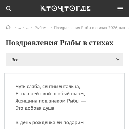
Рыбам
Поздравления Рыбы в стихах 2026, как 
Все
ПРАЗДНИКИ
Поздравления Рыбы в стихах
09.08
День памяти
великомученика и
целителя Пантелеимона
Все
11.08
Рождество святителя
Николая Чудотворца
11.08
День «мусорной еды»
11.08
День полета на
Чуть слаба, сентиментальна,
воздушном шарике
Есть в ней свой особый шарм,
11.08
День Святой Клары —
Женщина под знаком Рыбы —
покровительницы
Это добрая душа.
телевидения
В день рожденья ей подарим