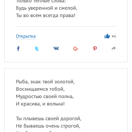
Только теплые слова:
Все
ИМЕНА
Будь уверенной и смелой,
Сегодня празднуют именины
Ты во всем всегда права!
Герман
,
Иван
,
Клим
,
Еще
Открытка
492
Анфиса
Посмотреть значение
и
происхождение
Рыба, знак твой золотой,
Восхищаемся тобой,
Мудростью своей полна,
И красива, и вольна!
Ты плывешь своей дорогой,
Не бываешь очень строгой,