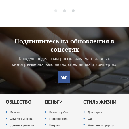
Подпишитесь на обновления в
соцсетях
Каждую неделю мы рассказываем о главных
кинопремьерах, выставках, спектаклях и концертах.
ОБЩЕСТВО
ДЕНЬГИ
СТИЛЬ ЖИЗНИ
Гороскоп
Бизнес и работа
Дом и дача
Дружба и любовь
Недвижимость
Еда
Духовное развитие
Покупки
Животные и природа