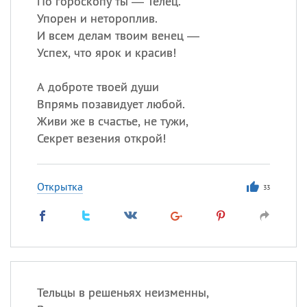
По гороскопу ты — Телец.
Упорен и нетороплив.
И всем делам твоим венец —
Успех, что ярок и красив!
А доброте твоей души
Впрямь позавидует любой.
Живи же в счастье, не тужи,
Секрет везения открой!
Открытка
33
Тельцы в решеньях неизменны,