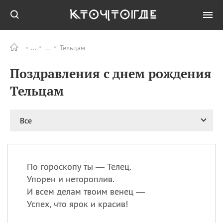
Тельцам
Все
ПРАЗДНИКИ
Поздравления с днем рождения
08.08
День «Счастье
случается» (Happiness
Тельцам
Happens Day)
08.08
День мира в Аугсбурге
Все
08.08
Ермолаев день
09.08
День святого
великомученика
Пантелеймона –
По гороскопу ты — Телец.
покровителя всех
врачей и целителя
Упорен и нетороплив.
больных
И всем делам твоим венец —
09.08
День книголюбов (Book
Успех, что ярок и красив!
Lovers Day)