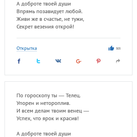
А доброте твоей души
Впрямь позавидует любой.
Все
ИМЕНА
Живи же в счастье, не тужи,
Сегодня празднуют именины
Секрет везения открой!
Александр
,
Макар
Открытка
303
Анна
Посмотреть значение
и
происхождение
По гороскопу ты — Телец.
Упорен и нетороплив.
И всем делам твоим венец —
Успех, что ярок и красив!
А доброте твоей души