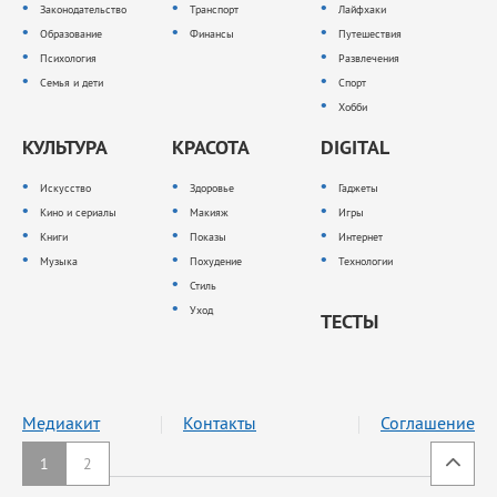
Законодательство
Транспорт
Лайфхаки
Образование
Финансы
Путешествия
Психология
Развлечения
Семья и дети
Спорт
Хобби
КУЛЬТУРА
КРАСОТА
DIGITAL
Искусство
Здоровье
Гаджеты
Кино и сериалы
Макияж
Игры
Книги
Показы
Интернет
Музыка
Похудение
Технологии
Стиль
Уход
ТЕСТЫ
Медиакит
Контакты
Соглашение
1
2