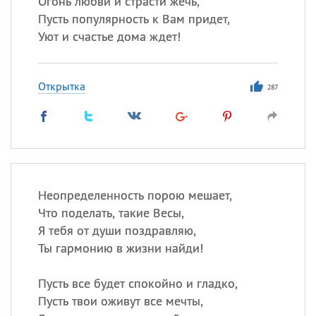
Огонь любви и страсти жечь,
Пусть популярность к Вам придет,
Все
ИМЕНА
Уют и счастье дома ждет!
Сегодня празднуют именины
Открытка
287
Александр
,
Макар
Анна
Посмотреть значение
и
происхождение
Неопределенность порою мешает,
Что поделать, такие Весы,
Я тебя от души поздравляю,
Ты гармонию в жизни найди!
Пусть все будет спокойно и гладко,
Пусть твои оживут все мечты,