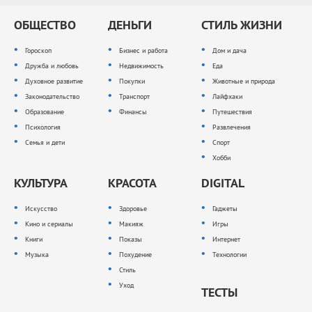
ОБЩЕСТВО
ДЕНЬГИ
СТИЛЬ ЖИЗНИ
Гороскоп
Бизнес и работа
Дом и дача
Дружба и любовь
Недвижимость
Еда
Духовное развитие
Покупки
Животные и природа
Законодательство
Транспорт
Лайфхаки
Образование
Финансы
Путешествия
Психология
Развлечения
Семья и дети
Спорт
Хобби
КУЛЬТУРА
КРАСОТА
DIGITAL
Искусство
Здоровье
Гаджеты
Кино и сериалы
Макияж
Игры
Книги
Показы
Интернет
Музыка
Похудение
Технологии
Стиль
Уход
ТЕСТЫ