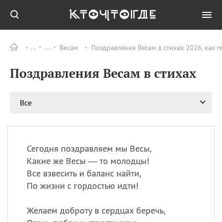
Весам
Поздравления Весам в стихах 2026, как 
Все
ПРАЗДНИКИ
Поздравления Весам в стихах
08.08
День «Счастье
случается» (Happiness
Happens Day)
Все
08.08
День мира в Аугсбурге
08.08
Ермолаев день
09.08
День святого
великомученика
Сегодня поздравляем мы Весы,
Пантелеймона –
Какие же Весы — то молодцы!
покровителя всех
Все взвесить и баланс найти,
врачей и целителя
По жизни с гордостью идти!
больных
09.08
День книголюбов (Book
Желаем доброту в сердцах беречь,
Lovers Day)