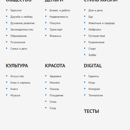
Гороскоп
Бизнес и работа
Дом и дача
Дружба и любовь
Недвижимость
Еда
Духовное развитие
Покупки
Животные и природа
Законодательство
Транспорт
Лайфхаки
Образование
Финансы
Путешествия
Психология
Развлечения
Семья и дети
Спорт
Хобби
КУЛЬТУРА
КРАСОТА
DIGITAL
Искусство
Здоровье
Гаджеты
Кино и сериалы
Макияж
Игры
Книги
Показы
Интернет
Музыка
Похудение
Технологии
Стиль
Уход
ТЕСТЫ