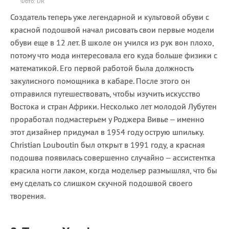
Фото: DR
Создатель теперь уже легендарной и культовой обуви с
красной подошвой начал рисовать свои первые модели
обуви еще в 12 лет. В школе он учился из рук вон плохо,
потому что мода интересовала его куда больше физики с
математикой. Его первой работой была должность
закулисного помощника в кабаре. После этого он
отправился путешествовать, чтобы изучить искусство
Востока и стран Африки. Несколько лет молодой Лубутен
проработал подмастерьем у Роджера Вивье – именно
этот дизайнер придумал в 1954 году острую шпильку.
Christian Louboutin был открыт в 1991 году, а красная
подошва появилась совершенно случайно – ассистентка
красила ногти лаком, когда модельер размышлял, что бы
ему сделать со слишком скучной подошвой своего
творения.