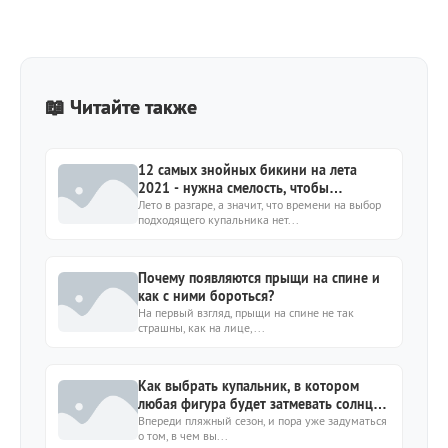
📖 Читайте также
12 самых знойных бикини на лета
2021 - нужна смелость, чтобы
повторить за моделями
Лето в разгаре, а значит, что времени на выбор
подходящего купальника нет...
Почему появляются прыщи на спине и
как с ними бороться?
На первый взгляд, прыщи на спине не так
страшны, как на лице,...
Как выбрать купальник, в котором
любая фигура будет затмевать солнце
на пляже? 10 секретов
Впереди пляжный сезон, и пора уже задуматься
о том, в чем вы...