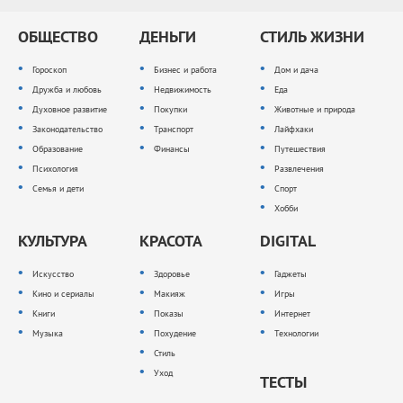
ОБЩЕСТВО
ДЕНЬГИ
СТИЛЬ ЖИЗНИ
Гороскоп
Бизнес и работа
Дом и дача
Дружба и любовь
Недвижимость
Еда
Духовное развитие
Покупки
Животные и природа
Законодательство
Транспорт
Лайфхаки
Образование
Финансы
Путешествия
Психология
Развлечения
Семья и дети
Спорт
Хобби
КУЛЬТУРА
КРАСОТА
DIGITAL
Искусство
Здоровье
Гаджеты
Кино и сериалы
Макияж
Игры
Книги
Показы
Интернет
Музыка
Похудение
Технологии
Стиль
Уход
ТЕСТЫ