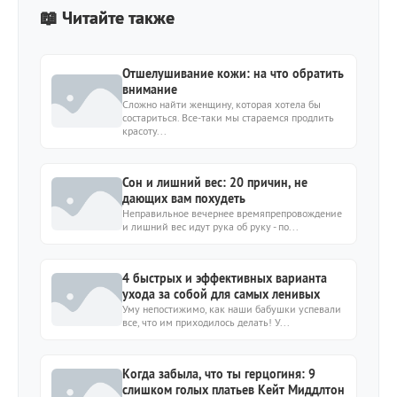
📖 Читайте также
Отшелушивание кожи: на что обратить
внимание
Сложно найти женщину, которая хотела бы
состариться. Все-таки мы стараемся продлить
красоту...
Сон и лишний вес: 20 причин, не
дающих вам похудеть
Неправильное вечернее времяпрепровождение
и лишний вес идут рука об руку - по...
4 быстрых и эффективных варианта
ухода за собой для самых ленивых
Уму непостижимо, как наши бабушки успевали
все, что им приходилось делать! У...
Когда забыла, что ты герцогиня: 9
слишком голых платьев Кейт Миддлтон