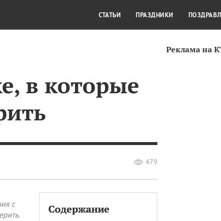
СТИЛЬ ЖИЗНИ
КУЛЬТУРА
КРА
СТАТЬИ
ПРАЗДНИКИ
ПОЗДРАВ
Реклама на 
е, в которые
рить
479
ия с
Содержание
ерить.