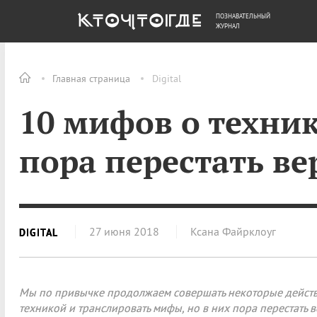
ПОЗНАВАТЕЛЬНЫЙ
ОБЩЕСТВО
ДЕНЬГИ
ЖУРНАЛ
Главная страница
Digital
10 мифов о техник
пора перестать ве
27 июня 2018
Ксана Файрклоуг
DIGITAL
Мы по привычке продолжаем совершать некоторые действ
техникой и транслировать мифы, но в них пора перестать в