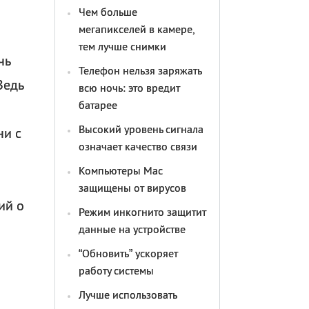
Чем больше
мегапикселей в камере,
тем лучше снимки
чь
Телефон нельзя заряжать
Ведь
всю ночь: это вредит
батарее
Высокий уровень сигнала
ни с
означает качество связи
Компьютеры Mac
защищены от вирусов
ий о
Режим инкогнито защитит
данные на устройстве
“Обновить” ускоряет
работу системы
Лучше использовать