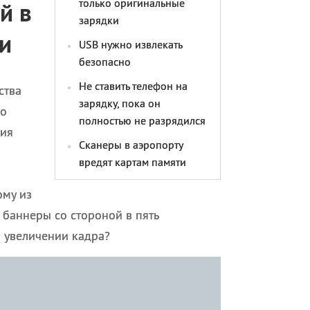
только оригинальные
й в
зарядки
и
USB нужно извлекать
безопасно
Не ставить телефон на
ства
зарядку, пока он
го
полностью не разрядился
ния
Сканеры в аэропорту
вредят картам памяти
му из
 баннеры со стороной в пять
и увеличении кадра?