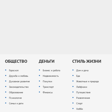
ОБЩЕСТВО
ДЕНЬГИ
СТИЛЬ ЖИЗНИ
Гороскоп
Бизнес и работа
Дом и дача
Дружба и любовь
Недвижимость
Еда
Духовное развитие
Покупки
Животные и природа
Законодательство
Транспорт
Лайфхаки
Образование
Финансы
Путешествия
Психология
Развлечения
Семья и дети
Спорт
Хобби