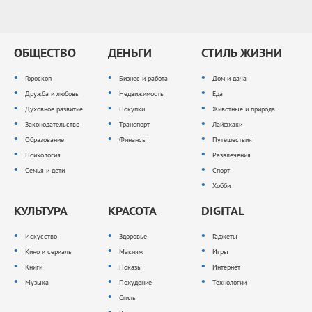
ОБЩЕСТВО
ДЕНЬГИ
СТИЛЬ ЖИЗНИ
Гороскоп
Бизнес и работа
Дом и дача
Дружба и любовь
Недвижимость
Еда
Духовное развитие
Покупки
Животные и природа
Законодательство
Транспорт
Лайфхаки
Образование
Финансы
Путешествия
Психология
Развлечения
Семья и дети
Спорт
Хобби
КУЛЬТУРА
КРАСОТА
DIGITAL
Искусство
Здоровье
Гаджеты
Кино и сериалы
Макияж
Игры
Книги
Показы
Интернет
Музыка
Похудение
Технологии
Стиль