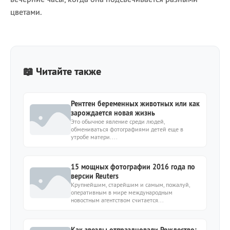
цветами.
📖 Читайте также
Рентген беременных животных или как
зарождается новая жизнь
Это обычное явление среди людей,
обмениваться фотографиями детей еще в
утробе матери....
15 мощных фотографии 2016 года по
версии Reuters
Крупнейшим, старейшим и самым, пожалуй,
оперативным в мире международным
новостным агентством считается...
Как звезды отпраздновали Рождество: