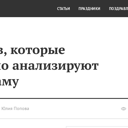
СТИЛЬ ЖИЗНИ
КУЛЬТУРА
КРА
СТАТЬИ
ПРАЗДНИКИ
ПОЗДРАВ
в, которые
о анализируют
аму
Юлия Попова