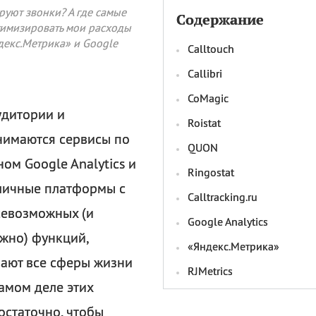
руют звонки? А где самые
Содержание
тимизировать мои расходы
декс.Метрика» и Google
Calltouch
Callibri
CoMagic
удитории и
Roistat
нимаются сервисы по
QUON
ом Google Analytics и
Ringostat
тличные платформы с
Calltracking.ru
севозможных (и
Google Analytics
жно) функций,
«Яндекс.Метрика»
вают все сферы жизни
RJMetrics
самом деле этих
остаточно, чтобы