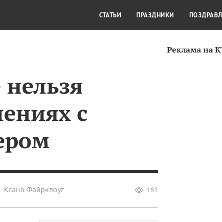
СТИЛЬ ЖИЗНИ
КУЛЬТУРА
КРА
СТАТЬИ
ПРАЗДНИКИ
ПОЗДРАВ
Реклама на 
 нельзя
шениях с
ером
Ксана Файрклоуг
161