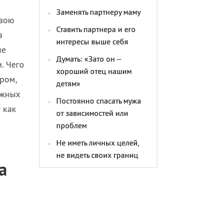
Заменять партнеру маму
свою
Ставить партнера и его
з
интересы выше себя
не
Думать: «Зато он –
. Чего
хороший отец нашим
ром,
детям»
ажных
Постоянно спасать мужа
 как
от зависимостей или
проблем
Не иметь личных целей,
не видеть своих границ
а