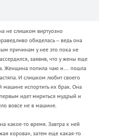
она не слишком виртуозно
раведливо обиделась – ведь она
ным причинам у нее это пока не
ассердился, заявив, что у жены еще
уса. Женщина попила чаю и… пошла
растяпа. И слишком любит своего
й машине испортить их брак. Она
о первым идет мириться мудрый и
ело вовсе не в машине.
на какое-то время. Завтра к ней
ая корова», затем еще какая-то