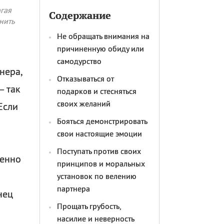
ргая
Содержание
нить
Не обращать внимания на
причиненную обиду или
самодурство
нера,
Отказываться от
– так
подарков и стесняться
своих желаний
Если
Бояться демонстрировать
свои настоящие эмоции
Поступать против своих
венно
принципов и моральных
установок по велению
партнера
нец
Прощать грубость,
насилие и неверность