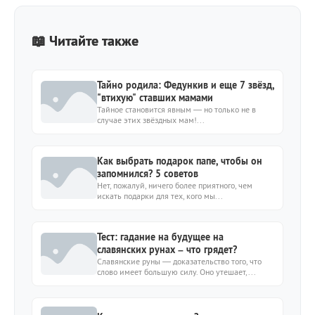
📖 Читайте также
Тайно родила: Федункив и еще 7 звёзд,
"втихую" ставших мамами
Тайное становится явным — но только не в
случае этих звёздных мам!...
Как выбрать подарок папе, чтобы он
запомнился? 5 советов
Нет, пожалуй, ничего более приятного, чем
искать подарки для тех, кого мы...
Тест: гадание на будущее на
славянских рунах – что грядет?
Славянские руны — доказательство того, что
слово имеет большую силу. Оно утешает,...