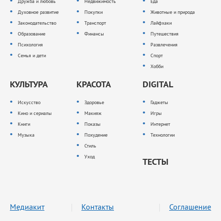
Дружба и любовь
Недвижимость
Еда
Духовное развитие
Покупки
Животные и природа
Законодательство
Транспорт
Лайфхаки
Образование
Финансы
Путешествия
Психология
Развлечения
Семья и дети
Спорт
Хобби
КУЛЬТУРА
КРАСОТА
DIGITAL
Искусство
Здоровье
Гаджеты
Кино и сериалы
Макияж
Игры
Книги
Показы
Интернет
Музыка
Похудение
Технологии
Стиль
Уход
ТЕСТЫ
Медиакит
Контакты
Соглашение