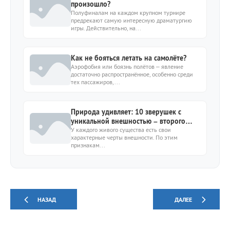
произошло?
Полуфиналам на каждом крупном турнире
предрекают самую интересную драматургию
игры. Действительно, на...
Как не бояться летать на самолёте?
Аэрофобия или боязнь полётов – явление
достаточно распространённое, особенно среди
тех пассажиров,...
Природа удивляет: 10 зверушек с
уникальной внешностью – второго
такого не найдешь
У каждого живого существа есть свои
характерные черты внешности. По этим
признакам...
НАЗАД
ДАЛЕЕ