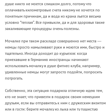
душе никто не моется слишком долго, потому что
оплачивать километровые счета никому не хочется по
понятным причинам, да и вода из крана льется весьма
условно “теплая”. Все привыкли, да и для здоровья такие
закаливающие процедуры очень полезны.
Мочалке при таком раскладе совершенно нет места —
немцы просто намыливают руки и моются ими, быстро и
тщательно. Иногда доходит до курьезов: когда
приехавшие в Германию иностранцы начинают
использовать мочалку в душе фитнес-клуба, например,
удивленные немцы могут запросто подойти, попросить
потрогать.
Собственно, эта ситуация подарила отличную идею тем,
кто не знает, что привезти в подарок своим немецким
друзьям, если вы отправитесь к ним с дружеским визитом
или в гости: берите мочалку из лыка или ту пушистую