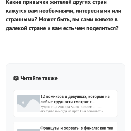
Какие привычки жителей других стран
кажутся вам необычными, интересными или
странными? Может быть, вы сами живете в
далекой стране и вам есть чем поделиться?
📖 Читайте также
12 комиксов о девушках, которые на
любые трудности смотрят с
оптимизмом
Художница Акшара Ашок в своем .........-
аккаунте никогда не врет. Она сочиняет и...
Французы и хорваты в финале: как так