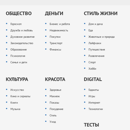
ОБЩЕСТВО
ДЕНЬГИ
СТИЛЬ ЖИЗНИ
Гороскоп
Бизнес и работа
Дом и дача
Дружба и любовь
Недвижимость
Еда
Духовное развитие
Покупки
Животные и природа
Законодательство
Транспорт
Лайфхаки
Образование
Финансы
Путешествия
Психология
Развлечения
Семья и дети
Спорт
Хобби
КУЛЬТУРА
КРАСОТА
DIGITAL
Искусство
Здоровье
Гаджеты
Кино и сериалы
Макияж
Игры
Книги
Показы
Интернет
Музыка
Похудение
Технологии
Стиль
Уход
ТЕСТЫ