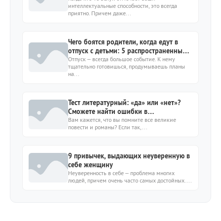
интеллектуальные способности, это всегда
снимать шляпу
приятно. Причем даже...
Чего боятся родители, когда едут в
отпуск с детьми: 5 распространенных
страхов
Отпуск – всегда большое событие. К нему
тщательно готовишься, продумываешь планы
на...
Тест литературный: «да» или «нет»?
Сможете найти ошибки в
утверждениях?
Вам кажется, что вы помните все великие
повести и романы? Если так,...
9 привычек, выдающих неуверенную в
себе женщину
Неуверенность в себе – проблема многих
людей, причем очень часто самых достойных....