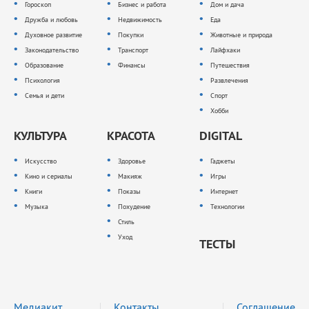
Гороскоп
Бизнес и работа
Дом и дача
Дружба и любовь
Недвижимость
Еда
Духовное развитие
Покупки
Животные и природа
Законодательство
Транспорт
Лайфхаки
Образование
Финансы
Путешествия
Психология
Развлечения
Семья и дети
Спорт
Хобби
КУЛЬТУРА
КРАСОТА
DIGITAL
Искусство
Здоровье
Гаджеты
Кино и сериалы
Макияж
Игры
Книги
Показы
Интернет
Музыка
Похудение
Технологии
Стиль
Уход
ТЕСТЫ
Медиакит
Контакты
Соглашение