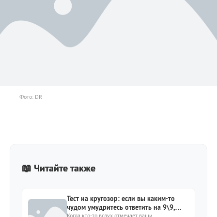
Фото: DR
📖 Читайте также
Тест на кругозор: если вы каким-то
чудом умудритесь ответить на 9\9,
перед вашим интеллектом надо
Когда кто-то вслух отмечает ваши