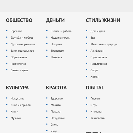
ОБЩЕСТВО
ДЕНЬГИ
СТИЛЬ ЖИЗНИ
Гороскоп
Бизнес и работа
Дом и дача
Дружба и любовь
Недвижимость
Еда
Духовное развитие
Покупки
Животные и природа
Законодательство
Транспорт
Лайфхаки
Образование
Финансы
Путешествия
Психология
Развлечения
Семья и дети
Спорт
Хобби
КУЛЬТУРА
КРАСОТА
DIGITAL
Искусство
Здоровье
Гаджеты
Кино и сериалы
Макияж
Игры
Книги
Показы
Интернет
Музыка
Похудение
Технологии
Стиль
Уход