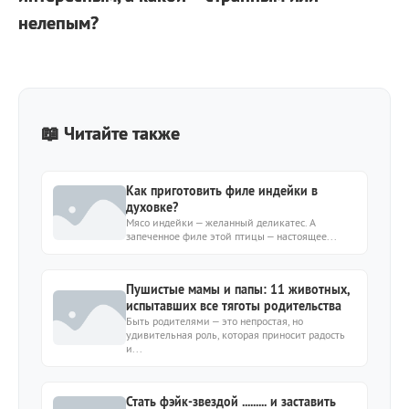
нелепым?
📖 Читайте также
Как приготовить филе индейки в
духовке?
Мясо индейки – желанный деликатес. А
запеченное филе этой птицы – настоящее...
Пушистые мамы и папы: 11 животных,
испытавших все тяготы родительства
Быть родителями – это непростая, но
удивительная роль, которая приносит радость
и...
Стать фэйк-звездой ......... и заставить