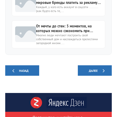
мировые бренды платить за рекламу?
Очень просто!
Каждый, у кого есть аккаунт в соцсети .........
(как будто есть те,...
От мечты до стен: 5 моментов, на
которых можно сэкономить при
строительстве дома
Многие люди мечтают построить свой
собственный дом и наслаждаться прелестями
загородной жизни....
НАЗАД
ДАЛЕЕ