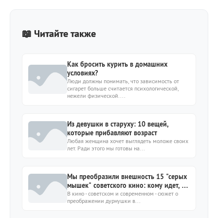
📖 Читайте также
Как бросить курить в домашних
условиях?
Люди должны понимать, что зависимость от
сигарет больше считается психологической,
нежели физической....
Из девушки в старуху: 10 вещей,
которые прибавляют возраст
Любая женщина хочет выглядеть моложе своих
лет. Ради этого мы готовы на...
Мы преобразили внешность 15 "серых
мышек" советского кино: кому идет, а
кому не очень?
В кино - советском и современном - сюжет о
преображении дурнушки в...