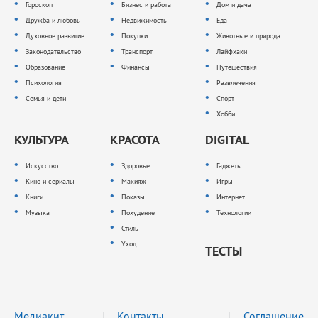
Гороскоп
Бизнес и работа
Дом и дача
Дружба и любовь
Недвижимость
Еда
Духовное развитие
Покупки
Животные и природа
Законодательство
Транспорт
Лайфхаки
Образование
Финансы
Путешествия
Психология
Развлечения
Семья и дети
Спорт
Хобби
КУЛЬТУРА
КРАСОТА
DIGITAL
Искусство
Здоровье
Гаджеты
Кино и сериалы
Макияж
Игры
Книги
Показы
Интернет
Музыка
Похудение
Технологии
Стиль
Уход
ТЕСТЫ
Медиакит
Контакты
Соглашение