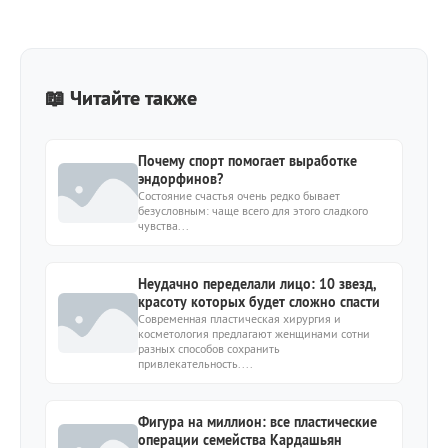
📖 Читайте также
Почему спорт помогает выработке
эндорфинов?
Состояние счастья очень редко бывает
безусловным: чаще всего для этого сладкого
чувства...
Неудачно переделали лицо: 10 звезд,
красоту которых будет сложно спасти
Современная пластическая хирургия и
косметология предлагают женщинами сотни
разных способов сохранить
привлекательность....
Фигура на миллион: все пластические
операции семейства Кардашьян