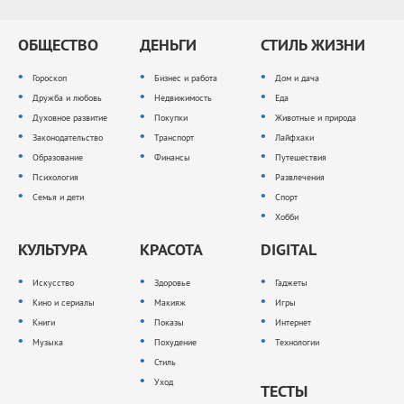
ОБЩЕСТВО
ДЕНЬГИ
СТИЛЬ ЖИЗНИ
Гороскоп
Бизнес и работа
Дом и дача
Дружба и любовь
Недвижимость
Еда
Духовное развитие
Покупки
Животные и природа
Законодательство
Транспорт
Лайфхаки
Образование
Финансы
Путешествия
Психология
Развлечения
Семья и дети
Спорт
Хобби
КУЛЬТУРА
КРАСОТА
DIGITAL
Искусство
Здоровье
Гаджеты
Кино и сериалы
Макияж
Игры
Книги
Показы
Интернет
Музыка
Похудение
Технологии
Стиль
Уход
ТЕСТЫ