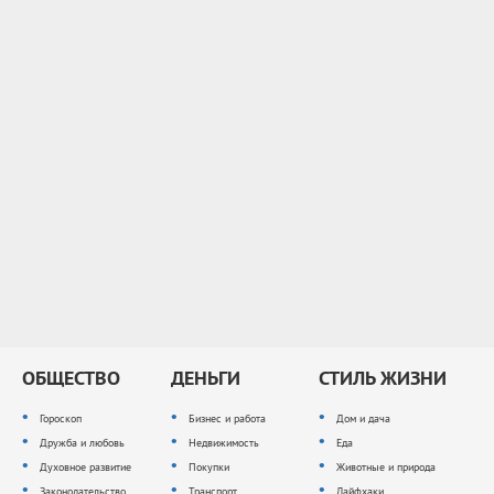
ОБЩЕСТВО
ДЕНЬГИ
СТИЛЬ ЖИЗНИ
Гороскоп
Бизнес и работа
Дом и дача
Дружба и любовь
Недвижимость
Еда
Духовное развитие
Покупки
Животные и природа
Законодательство
Транспорт
Лайфхаки