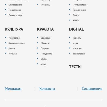
Образование
Финансы
Путешествия
Психология
Развлечения
Семья и дети
Спорт
Хобби
КУЛЬТУРА
КРАСОТА
DIGITAL
Искусство
Здоровье
Гаджеты
Кино и сериалы
Макияж
Игры
Книги
Показы
Интернет
Музыка
Похудение
Технологии
Стиль
Уход
ТЕСТЫ
Медиакит
Контакты
Соглашение