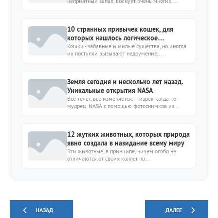
неприятный запах, волнует очень многих....
10 странных привычек кошек, для
которых нашлось логическое
объяснение
Кошки - забавные и милые существа, но иногда
их поступки вызывают недоумение,...
Земля сегодня и несколько лет назад.
Уникальные открытия NASA
Всё течёт, всё изменяется, – изрёк когда-то
мудрец. NASA с помощью фотоснимков из...
12 жутких животных, которых природа
явно создала в назидание всему миру
Эти животные, в принципе, ничем особо не
отличаются от своих коллег по...
НАЗАД
ДАЛЕЕ