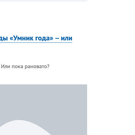
ды «Умник года» – или
 Или пока рановато?