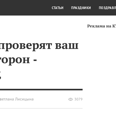
СТИЛЬ ЖИЗНИ
КУЛЬТУРА
КРА
СТАТЬИ
ПРАЗДНИКИ
ПОЗДРАВ
Реклама на 
 проверят ваш
торон ‑
д
ветлана Лисицына
3079