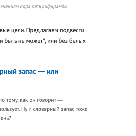
м знаниям пора петь дифирамбы.
овые цели. Предлагаем подвести
и быть не может”, или без белых
варный запас — или
о тому, как он говорит —
пользует. Ну и словарный запас тоже
чень?