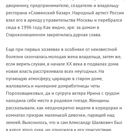
дворянину, предпринимателю, создателю и владельцу
ресторана «Славянский базар». Народный артист России
взял его в аренду у правительства Москвы и перебрался
сюда в 1996 году. Как видно, зря: за домом в
Староконюшенном закрепилась дурная слава.
Еще при первых хозяевах в особняке от неизвестной
болезни скончалась молодая жена владельца, затем же,
если верить слухам, в начале ХХ века в подвалах дома
новая власть расстреливала всех неугодных. На
пугающую атмосферу, царящую в старом доме,
жаловались и нынешние домработницы четы
Пороховщиковых, да и супруга актера Ирина с трудом
находила себе место в родовом гнезде. Женщины
рассказывали, как неоднократно видели в коридорах и
комнатах призрак маленькой девочки, парящей над
землей. Выяснилось, что и сам Александр Шалвович был
в курсе этого духа, но относился к его присутствию