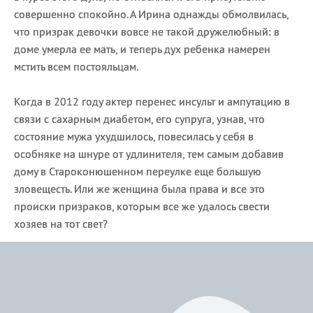
совершенно спокойно. А Ирина однажды обмолвилась,
что призрак девочки вовсе не такой дружелюбный: в
доме умерла ее мать, и теперь дух ребенка намерен
мстить всем постояльцам.
Когда в 2012 году актер перенес инсульт и ампутацию в
связи с сахарным диабетом, его супруга, узнав, что
состояние мужа ухудшилось, повесилась у себя в
особняке на шнуре от удлинителя, тем самым добавив
дому в Староконюшенном переулке еще большую
зловещесть. Или же женщина была права и все это
происки призраков, которым все же удалось свести
хозяев на тот свет?