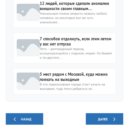
12 людей, которые сделали аномалии
внешности своим главным
достоинством
Уникальным можно запросто назвать любого
человека, но некоторые все же чуть
уникальнее...
7 способов отдохнуть, если этим летом
у вас нет отпуска
Лето – долгожданный период,
ассоциирующийся с отдыхом, морем. Но бывает
и по-другому:...
5 мест рядом с Москвой, куда можно
поехать на выходные
В эти подмосковные города стоит уехать на
выходные, туда легко добраться на...
НАЗАД
ДАЛЕЕ