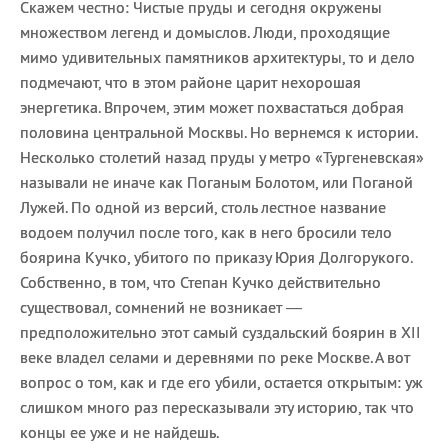
Скажем честно: Чистые пруды и сегодня окружены
множеством легенд и домыслов. Люди, проходящие
мимо удивительных памятников архитектуры, то и дело
подмечают, что в этом районе царит нехорошая
энергетика. Впрочем, этим может похвастаться добрая
половина центральной Москвы. Но вернемся к истории.
Несколько столетий назад пруды у метро «Тургеневская»
называли не иначе как Поганым Болотом, или Поганой
Лужей. По одной из версий, столь лестное название
водоем получил после того, как в него бросили тело
боярина Кучко, убитого по приказу Юрия Долгорукого.
Собственно, в том, что Степан Кучко действительно
существовал, сомнений не возникает —
предположительно этот самый суздальский боярин в XII
веке владел селами и деревнями по реке Москве. А вот
вопрос о том, как и где его убили, остается открытым: уж
слишком много раз пересказывали эту историю, так что
концы ее уже и не найдешь.