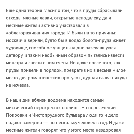
Еще одна теория гласит о том, что в пруды сбрасывали
отходы мясные лавки, открытые неподалеку, да и
местные жители активно участвовали в
«облагораживании» города. И были на то причины:
москвичи верили, будто бы в водах болота-пруда живет
чудовище, способное утащить на дно зазевавшуюся
детвору, и таким необычным образом пытались извести
монстра и свести с ним счеты. Но даже после того, как
пруды привели в порядок, превратив их в весьма милое
место для романтических прогулок, дурная слава никуда
не исчезла.
В наши дни вблизи водоема находится самый
мистический перекресток столицы. На пересечении
Покровки и Чистопрудного бульвара люди то и дело
падают замертво — по нескольку человек в год. И даже
местные жители говорят, что у этого места нездоровая