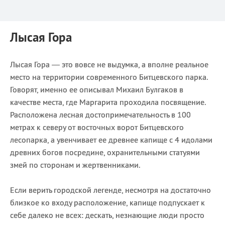
Лысая Гора
Лысая Гора — это вовсе не выдумка, а вполне реальное
место на территории современного Битцевского парка.
Говорят, именно ее описывал Михаил Булгаков в
качестве места, где Маргарита проходила посвящение.
Расположена лесная достопримечательность в 100
метрах к северу от восточных ворот Битцевского
лесопарка, а увенчивает ее древнее капище с 4 идолами
древних богов посредине, охранительными статуями
змей по сторонам и жертвенниками.
Если верить городской легенде, несмотря на достаточно
близкое ко входу расположение, капище подпускает к
себе далеко не всех: дескать, незнающие люди просто