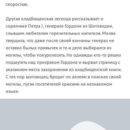
скоростью.
Другая кладбищенская легенда рассказывает о
соратнике Петра I, генерале Гордоне из Шотландии,
слывшем любителем горячительных напитков. Молва
твердила, что даже после своей кончины генерал не
оставил былых привычек и то и дело выбирался из
могилы, чтобы покуролесить. Но однажды кто-то решил
подшутить над призраком Гордона и вырвал страницу с
указанием места захоронения из кладбищенской книги.
С тех пор шотландец бродит по аллеям в поисках своей
могилы, пугая посетителей криками на незнакомом
языке.