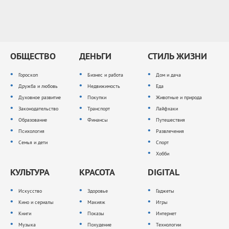
ОБЩЕСТВО
ДЕНЬГИ
СТИЛЬ ЖИЗНИ
Гороскоп
Бизнес и работа
Дом и дача
Дружба и любовь
Недвижимость
Еда
Духовное развитие
Покупки
Животные и природа
Законодательство
Транспорт
Лайфхаки
Образование
Финансы
Путешествия
Психология
Развлечения
Семья и дети
Спорт
Хобби
КУЛЬТУРА
КРАСОТА
DIGITAL
Искусство
Здоровье
Гаджеты
Кино и сериалы
Макияж
Игры
Книги
Показы
Интернет
Музыка
Похудение
Технологии