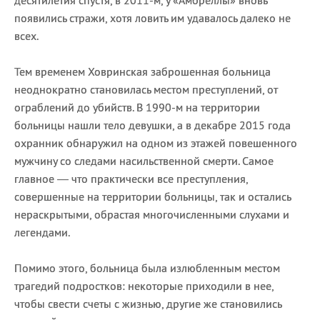
десятилетия спустя, в 2011-м, у «Амбреллы» вновь
появились стражи, хотя ловить им удавалось далеко не
всех.
Тем временем Ховринская заброшенная больница
неоднократно становилась местом преступлений, от
ограблений до убийств. В 1990-м на территории
больницы нашли тело девушки, а в декабре 2015 года
охранник обнаружил на одном из этажей повешенного
мужчину со следами насильственной смерти. Самое
главное — что практически все преступления,
совершенные на территории больницы, так и остались
нераскрытыми, обрастая многочисленными слухами и
легендами.
Помимо этого, больница была излюбленным местом
трагедий подростков: некоторые приходили в нее,
чтобы свести счеты с жизнью, другие же становились