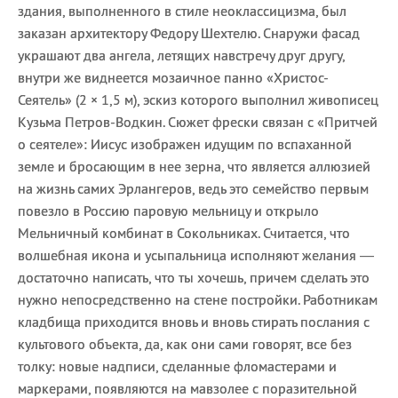
здания, выполненного в стиле неоклассицизма, был
заказан архитектору Федору Шехтелю. Снаружи фасад
украшают два ангела, летящих навстречу друг другу,
внутри же виднеется мозаичное панно «Христос-
Сеятель» (2 × 1,5 м), эскиз которого выполнил живописец
Кузьма Петров-Водкин. Сюжет фрески связан с «Притчей
о сеятеле»: Иисус изображен идущим по вспаханной
земле и бросающим в нее зерна, что является аллюзией
на жизнь самих Эрлангеров, ведь это семейство первым
повезло в Россию паровую мельницу и открыло
Мельничный комбинат в Сокольниках. Считается, что
волшебная икона и усыпальница исполняют желания —
достаточно написать, что ты хочешь, причем сделать это
нужно непосредственно на стене постройки. Работникам
кладбища приходится вновь и вновь стирать послания с
культового объекта, да, как они сами говорят, все без
толку: новые надписи, сделанные фломастерами и
маркерами, появляются на мавзолее с поразительной