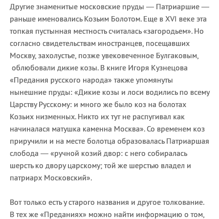
Другие знаменитые московские пруды — Патриаршие —
раньше именовались Козьим Болотом. Еще в XVI веке эта
топкая пустынная местность считалась «загородьем». Но
согласно свидетельствам иностранцев, посещавших
Москву, захолустье, позже увековеченное Булгаковым,
облюбовали дикие козы. В книге Игоря Кузнецова
«Предания русского народа» также упомянуты
нынешние пруды: «Дикие козы и лоси водились по всему
Царству Русскому: и много же было коз на болотах
Козьих низменных. Никто их тут не распугивал как
начиналася матушка каменна Москва». Со временем коз
приручили и на месте болотца образовалась Патриаршая
слобода — «ручной козий двор: с него собиралась
шерсть ко двору царскому; той же шерстью владел и
патриарх Московский».
Вот только есть у старого названия и другое толкование.
В тех же «Преданиях» можно найти информацию о том,