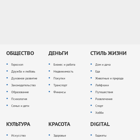
ОБЩЕСТВО
ДЕНЬГИ
СТИЛЬ ЖИЗНИ
Гороскоп
Бизнес и работа
Дом и дача
Дружба и любовь
Недвижимость
Еда
Духовное развитие
Покупки
Животные и природа
Законодательство
Транспорт
Лайфхаки
Образование
Финансы
Путешествия
Психология
Развлечения
Семья и дети
Спорт
Хобби
КУЛЬТУРА
КРАСОТА
DIGITAL
Искусство
Здоровье
Гаджеты