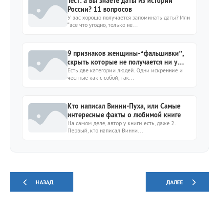
Тест: а вы знаете даты из истории
России? 11 вопросов
У вас хорошо получается запоминать даты? Или
“все что угодно, только не...
9 признаков женщины-“фальшивки”,
скрыть которые не получается ни у
кого
Есть две категории людей. Одни искренние и
честные как с собой, так...
Кто написал Винни-Пуха, или Самые
интересные факты о любимой книге
На самом деле, автор у книги есть, даже 2.
Первый, кто написал Винни...
НАЗАД
ДАЛЕЕ