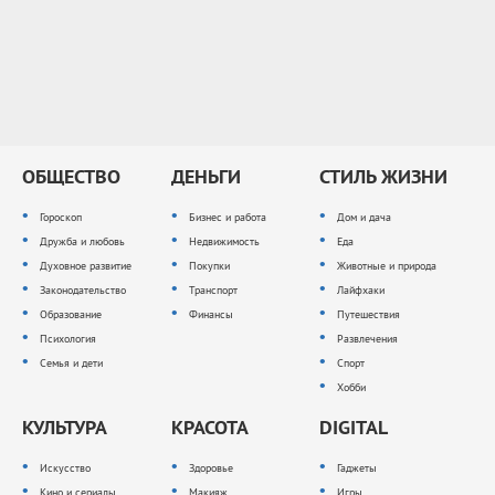
ОБЩЕСТВО
ДЕНЬГИ
СТИЛЬ ЖИЗНИ
Гороскоп
Бизнес и работа
Дом и дача
Дружба и любовь
Недвижимость
Еда
Духовное развитие
Покупки
Животные и природа
Законодательство
Транспорт
Лайфхаки
Образование
Финансы
Путешествия
Психология
Развлечения
Семья и дети
Спорт
Хобби
КУЛЬТУРА
КРАСОТА
DIGITAL
Искусство
Здоровье
Гаджеты
Кино и сериалы
Макияж
Игры