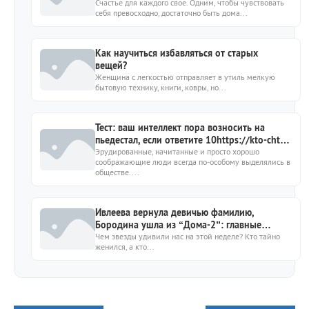
Счастье для каждого свое. Одним, чтобы чувствовать
себя превосходно, достаточно быть дома...
Как научиться избавляться от старых
вещей?
Женщина с легкостью отправляет в утиль мелкую
бытовую технику, книги, ковры, но...
Тест: ваш интеллект пора возносить на
пьедестал, если ответите 10https://kto-chto-
gde.ru/wp-
Эрудированные, начитанные и просто хорошо
соображающие люди всегда по-особому выделялись в
content/themes/theme2019/img/placeholder-
обществе....
image.png10
Ивлеева вернула девичью фамилию,
Бородина ушла из “Дома-2”: главные
новости звёзд о личном
Чем звезды удивили нас на этой неделе? Кто тайно
женился, а кто...