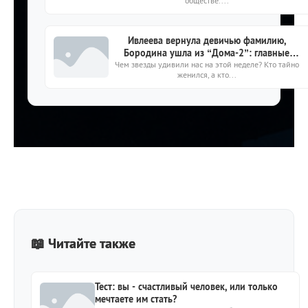
обществе....
image.png10
Ивлеева вернула девичью фамилию,
Бородина ушла из “Дома-2”: главные
Чем звезды удивили нас на этой неделе? Кто тайно
новости звёзд о личном
женился, а кто...
📖 Читайте также
Тест: вы - счастливый человек, или только
мечтаете им стать?