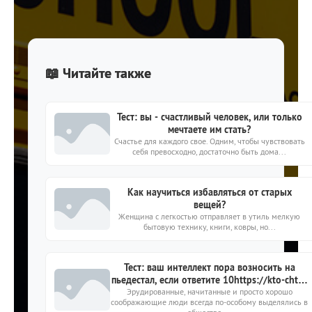
📖 Читайте также
Тест: вы - счастливый человек, или только
мечтаете им стать?
Счастье для каждого свое. Одним, чтобы чувствовать
себя превосходно, достаточно быть дома...
Как научиться избавляться от старых
вещей?
Женщина с легкостью отправляет в утиль мелкую
бытовую технику, книги, ковры, но...
Тест: ваш интеллект пора возносить на
пьедестал, если ответите 10https://kto-chto-
Эрудированные, начитанные и просто хорошо
gde.ru/wp-
соображающие люди всегда по-особому выделялись в
content/themes/theme2019/img/placeholder-