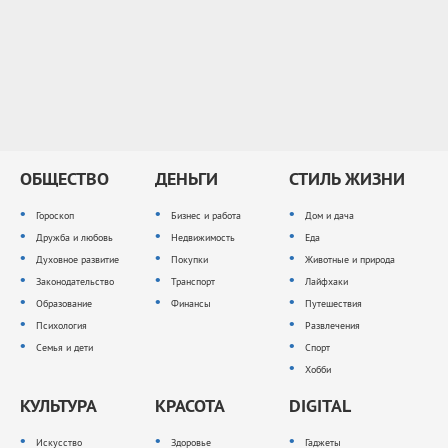
ОБЩЕСТВО
ДЕНЬГИ
СТИЛЬ ЖИЗНИ
Гороскоп
Бизнес и работа
Дом и дача
Дружба и любовь
Недвижимость
Еда
Духовное развитие
Покупки
Животные и природа
Законодательство
Транспорт
Лайфхаки
Образование
Финансы
Путешествия
Психология
Развлечения
Семья и дети
Спорт
Хобби
КУЛЬТУРА
КРАСОТА
DIGITAL
Искусство
Здоровье
Гаджеты