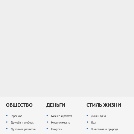
ОБЩЕСТВО
ДЕНЬГИ
СТИЛЬ ЖИЗНИ
Гороскоп
Бизнес и работа
Дом и дача
Дружба и любовь
Недвижимость
Еда
Духовное развитие
Покупки
Животные и природа