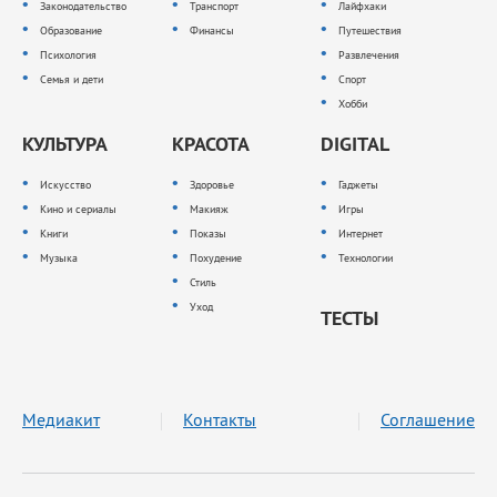
Законодательство
Транспорт
Лайфхаки
Образование
Финансы
Путешествия
Психология
Развлечения
Семья и дети
Спорт
Хобби
КУЛЬТУРА
КРАСОТА
DIGITAL
Искусство
Здоровье
Гаджеты
Кино и сериалы
Макияж
Игры
Книги
Показы
Интернет
Музыка
Похудение
Технологии
Стиль
Уход
ТЕСТЫ
Медиакит
Контакты
Соглашение