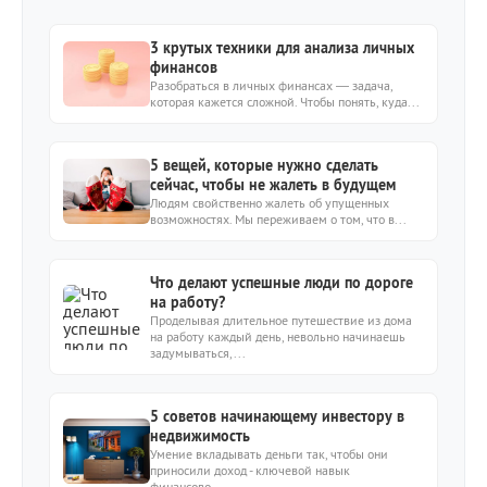
3 крутых техники для анализа личных
финансов
Разобраться в личных финансах — задача,
которая кажется сложной. Чтобы понять, куда...
5 вещей, которые нужно сделать
сейчас, чтобы не жалеть в будущем
Людям свойственно жалеть об упущенных
возможностях. Мы переживаем о том, что в...
Что делают успешные люди по дороге
на работу?
Проделывая длительное путешествие из дома
на работу каждый день, невольно начинаешь
задумываться,...
5 советов начинающему инвестору в
недвижимость
Умение вкладывать деньги так, чтобы они
приносили доход - ключевой навык
финансово...