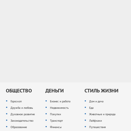
ОБЩЕСТВО
ДЕНЬГИ
СТИЛЬ ЖИЗНИ
Гороскоп
Бизнес и работа
Дом и дача
Дружба и любовь
Недвижимость
Еда
Духовное развитие
Покупки
Животные и природа
Законодательство
Транспорт
Лайфхаки
Образование
Финансы
Путешествия