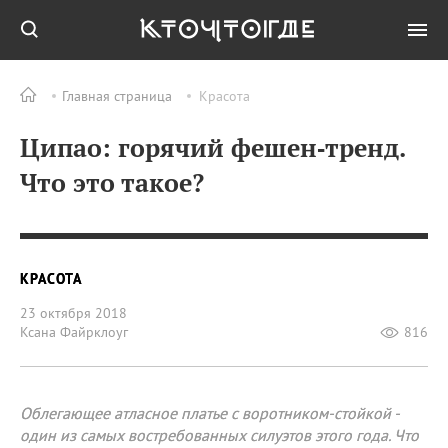
Главная страница
Красота
Ципао: горячий фешен‑тренд.
Что это такое?
КРАСОТА
23 октября 2018
Ксана Файрклоуг
816
Облегающее атласное платье с воротником-стойкой -
один из самых востребованных силуэтов этого года. Что