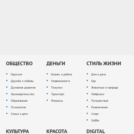
ОБЩЕСТВО
ДЕНЬГИ
СТИЛЬ ЖИЗНИ
Гороскоп
Бизнес и работа
Дом и дача
Дружба и любовь
Недвижимость
Еда
Духовное развитие
Покупки
Животные и природа
Законодательство
Транспорт
Лайфхаки
Образование
Финансы
Путешествия
Психология
Развлечения
Семья и дети
Спорт
Хобби
КУЛЬТУРА
КРАСОТА
DIGITAL