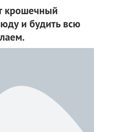
от крошечный
сюду и будить всю
лаем.