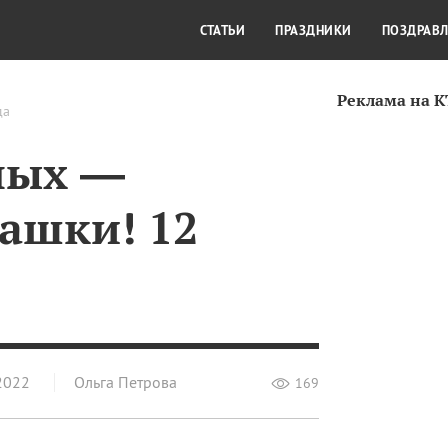
СТИЛЬ ЖИЗНИ
КУЛЬТУРА
КРА
СТАТЬИ
ПРАЗДНИКИ
ПОЗДРАВ
Реклама на 
да
ных —
ашки! 12
2022
Ольга Петрова
169