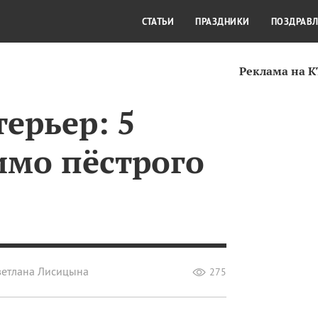
СТИЛЬ ЖИЗНИ
КУЛЬТУРА
КРА
СТАТЬИ
ПРАЗДНИКИ
ПОЗДРАВ
Реклама на 
ерьер: 5
мо пёстрого
ветлана Лисицына
275