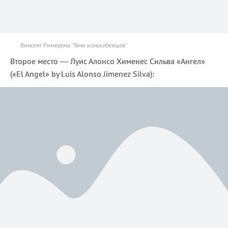
Винсент Римерсма "Тени конькобежцев"
Второе место — Луис Алонсо Хименес Сильва «Ангел»
(«El Angel» by Luis Alonso Jimenez Silvа):