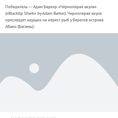
Победитель — Адам Баркер «Черноперая акула»
(«Blacktip Shark» by Adam Barker). Черноперая акула
преследует идущих на нерест рыб у берегов острова
Абако (Багамы):