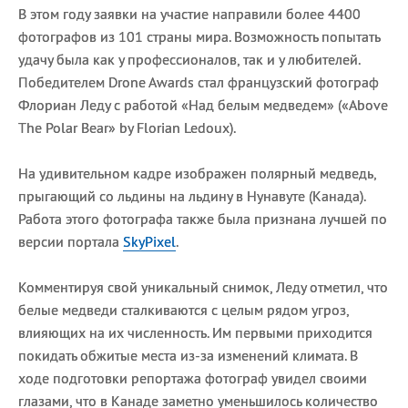
В этом году заявки на участие направили более 4400
фотографов из 101 страны мира. Возможность попытать
удачу была как у профессионалов, так и у любителей.
Победителем Drone Awards стал французский фотограф
Флориан Леду с работой «Над белым медведем» («Above
The Polar Bear» by Florian Ledoux).
На удивительном кадре изображен полярный медведь,
прыгающий со льдины на льдину в Нунавуте (Канада).
Работа этого фотографа также была признана лучшей по
версии портала
SkyPixel
.
Комментируя свой уникальный снимок, Леду отметил, что
белые медведи сталкиваются с целым рядом угроз,
влияющих на их численность. Им первыми приходится
покидать обжитые места из-за изменений климата. В
ходе подготовки репортажа фотограф увидел своими
глазами, что в Канаде заметно уменьшилось количество