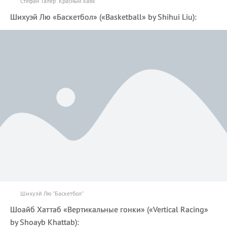
Стефан Талер "Красный каяк"
Шихуэй Лю «Баскетбол» («Basketball» by Shihui Liu):
Шихуэй Лю "Баскетбол"
Шоайб Хаттаб «Вертикальные гонки» («Vertical Racing»
by Shoayb Khattab):