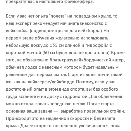
превратят вас в настоящего фойлсерфера.
Если у вас нет опыта “полета” на подводном крыле, то
наш эксперт рекомендует начинать знакомство с
вейкфойла (подводное крыло для вейкборда). На
первом этапе обучения желательно использовать
небольшую доску до 135 см длиной и гидрофойл с
короткой мачтой (60 см будет вполне достаточно). Кроме
того, не обязательно брать сразу вейкбордический катер,
обычная лодка с навесным мотором будет идеальным
решением для первых шагов. Старт из воды почти такой
же, как на вейксерфе/вейкборде. Поэтому, если у вас
достаточный опыт в этом виде спорта, вы без особого
труда встанете и на доску с гидроногой. Для облегчения
можно использовать переднюю петлю. После старта
основная ваша задача — выработка правильной стойки.
Происходит это на медленной скорости и без взлета
крыла. Далее скорость постепенно увеличивается, пока