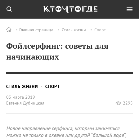
Главная страница
Стиль жизни
Спорт
Фойлсерфинг: советы для
начинающих
СТИЛЬ ЖИЗНИ
СПОРТ
03 марта 2019
Евгения Дубницкая
2295
Новое направление серфинга, которым заниматься
можно не только в океане или другой “большой воде”,