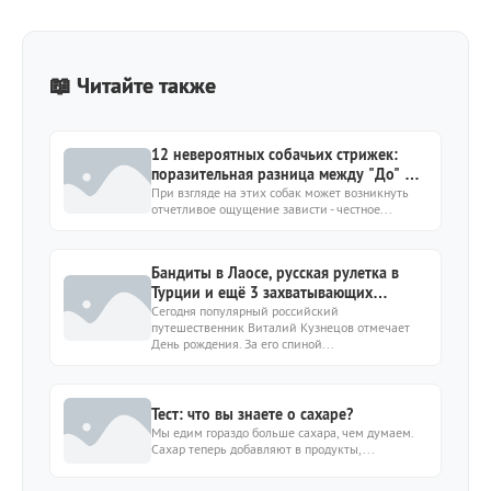
📖 Читайте также
12 невероятных собачьих стрижек:
поразительная разница между "До" и
"После"
При взгляде на этих собак может возникнуть
отчетливое ощущение зависти - честное...
Бандиты в Лаосе, русская рулетка в
Турции и ещё 3 захватывающих
истории из путешествий Виталия
Сегодня популярный российский
путешественник Виталий Кузнецов отмечает
Кузнецова
День рождения. За его спиной...
Тест: что вы знаете о сахаре?
Мы едим гораздо больше сахара, чем думаем.
Сахар теперь добавляют в продукты,...