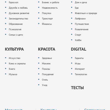
Гороскоп
Бизнес и работа
Дом и дача
Дружба и любовь
Недвижимость
Еда
Духовное развитие
Покупки
Животные и природа
Законодательство
Транспорт
Лайфхаки
Образование
Финансы
Путешествия
Психология
Развлечения
Семья и дети
Спорт
Хобби
КУЛЬТУРА
КРАСОТА
DIGITAL
Искусство
Здоровье
Гаджеты
Кино и сериалы
Макияж
Игры
Книги
Показы
Интернет
Музыка
Похудение
Технологии
Стиль
Уход
ТЕСТЫ
Медиакит
Контакты
Соглашение