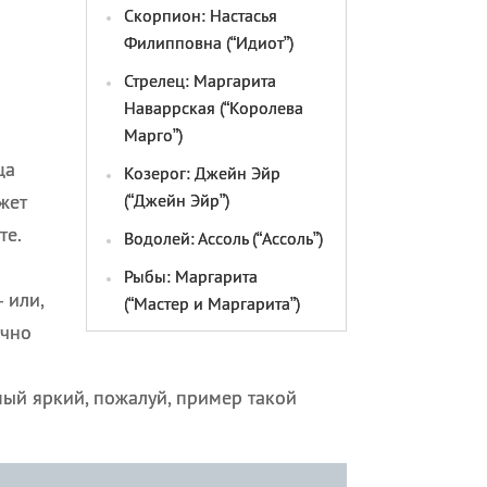
Скорпион: Настасья
Филипповна (“Идиот”)
Стрелец: Маргарита
Наваррская (“Королева
Марго”)
ца
Козерог: Джейн Эйр
жет
(“Джейн Эйр”)
те.
Водолей: Ассоль (“Ассоль”)
Рыбы: Маргарита
 или,
(“Мастер и Маргарита”)
очно
ый яркий, пожалуй, пример такой