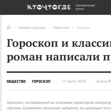
ПОЗНАВАТЕЛЬНЫЙ
ОБЩЕСТВО
ДЕНЬГИ
ЖУРНАЛ
Главная страница
Общество
Гороскоп
Гороскоп и класси
роман написали п
27 июля 2018
Ксана Ф
ОБЩЕСТВО
ГОРОСКОП
Гороскоп, составленный на описании характеров литерату
героинь. Сравнение несколько забавное, но довольно точн