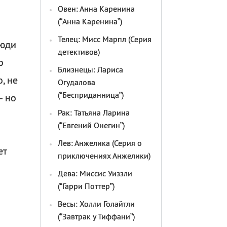
Овен: Анна Каренина
(“Анна Каренина”)
Телец: Мисс Марпл (Серия
люди
детективов)
о
Близнецы: Лариса
, не
Огудалова
(“Бесприданница”)
— но
Рак: Татьяна Ларина
(“Евгений Онегин”)
Лев: Анжелика (Серия о
ет
приключениях Анжелики)
Дева: Миссис Уиззли
(“Гарри Поттер”)
Весы: Холли Голайтли
(“Завтрак у Тиффани”)