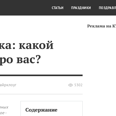
СТИЛЬ ЖИЗНИ
КУЛЬТУРА
КРА
СТАТЬИ
ПРАЗДНИКИ
ПОЗДРАВ
Реклама на 
ка: какой
ро вас?
айрклоуг
5302
рных
Содержание
ое -