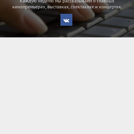
Каждую неделю мы рассказываем о главных
кинопремьерах, выставках, спектаклях и концертах.