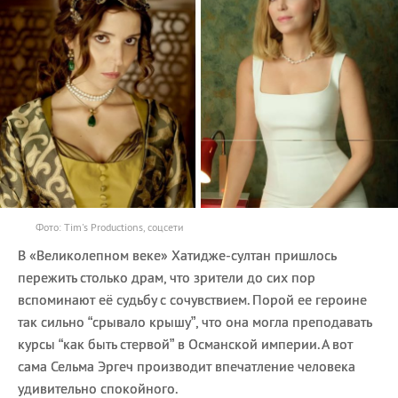
Фото: Tim's Productions, соцсети
В «Великолепном веке» Хатидже-султан пришлось
пережить столько драм, что зрители до сих пор
вспоминают её судьбу с сочувствием. Порой ее героине
так сильно “срывало крышу”, что она могла преподавать
курсы “как быть стервой” в Османской империи. А вот
сама Сельма Эргеч производит впечатление человека
удивительно спокойного.