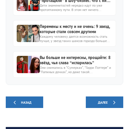
“протащили” в шоу-бизнес: что с ними
сейчас?
Дети знаменитостей нередко идут по уже
протоптанному пути. В этом нет ничего...
Перемены к месту и не очень: 9 звезд,
которые стали совсем другими
Каждому человеку дается возможность стать
лучше, у звезд таких шансов гораздо больше...
Вы больше не интересны, прощайте: 8
звёзд, чья слава “испарилась”
Они снимались в “Сумерках”, “Гарри Поттере” и
“Папиных дочках”, но даже такой...
НАЗАД
ДАЛЕЕ