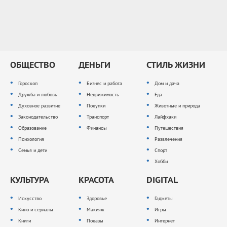
ОБЩЕСТВО
ДЕНЬГИ
СТИЛЬ ЖИЗНИ
Гороскоп
Бизнес и работа
Дом и дача
Дружба и любовь
Недвижимость
Еда
Духовное развитие
Покупки
Животные и природа
Законодательство
Транспорт
Лайфхаки
Образование
Финансы
Путешествия
Психология
Развлечения
Семья и дети
Спорт
Хобби
КУЛЬТУРА
КРАСОТА
DIGITAL
Искусство
Здоровье
Гаджеты
Кино и сериалы
Макияж
Игры
Книги
Показы
Интернет