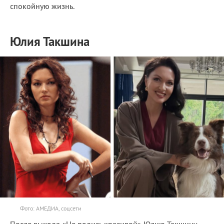
спокойную жизнь.
Юлия Такшина
Фото: АМЕДИА, соцсети
После выхода «Не родись красивой» Юлию Такшину