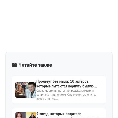
📖 Читайте также
Пролезут без мыла: 10 актёров,
которые пытаются вернуть былую
славу
Слава часто является непредсказуемым и
капризным явлением. Она может ослепить,
возвысить, но...
9 звезд, которых родители